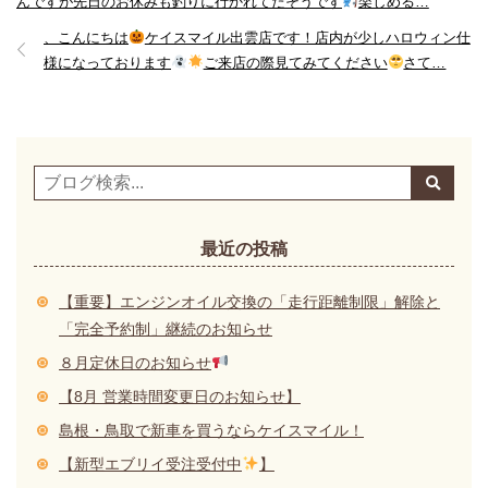
んですが先日のお休みも釣りに行かれてたそうです
楽しめる…
、こんにちは
ケイスマイル出雲店です！店内が少しハロウィン仕
様になっております
ご来店の際見てみてください
さて…
最近の投稿
【重要】エンジンオイル交換の「走行距離制限」解除と
「完全予約制」継続のお知らせ
８月定休日のお知らせ
【8月 営業時間変更日のお知らせ】
島根・鳥取で新車を買うならケイスマイル！
【新型エブリイ受注受付中
】