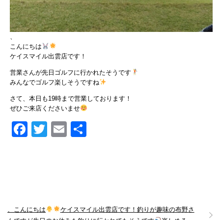
、
こんにちは
ケイスマイル出雲店です！
営業さんが先日ゴルフに行かれたそうです
みんなでゴルフ楽しそうですね
さて、本日も19時まで営業しております！
ぜひご来店くださいませ
Facebook
Twitter
Email
共
有
、こんにちは
ケイスマイル出雲店です！釣りが趣味の布野さ