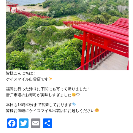
皆様こんにちは！
ケイスマイル出雲店です
福岡に行った帰りに下関にも寄って帰りました！
唐戸市場のお寿司が美味しすぎました
♡
本日も18時30分まで営業しております
皆様お気軽にケイスマイル出雲店にお越しください
Facebook
Twitter
Email
共
有