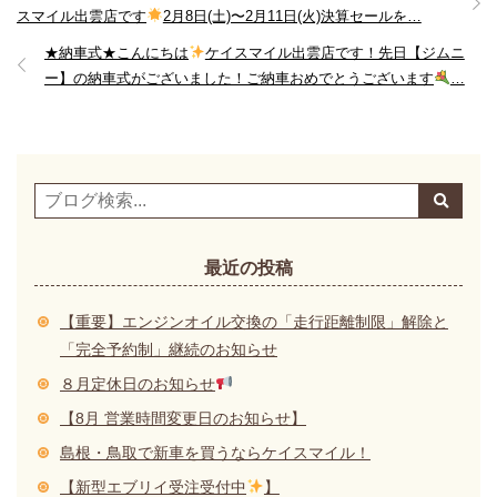
スマイル出雲店です
2月8日(土)〜2月11日(火)決算セールを…
★納車式★こんにちは
ケイスマイル出雲店です！先日【ジムニ
ー】の納車式がございました！ご納車おめでとうございます
…
最近の投稿
【重要】エンジンオイル交換の「走行距離制限」解除と
「完全予約制」継続のお知らせ
８月定休日のお知らせ
【8月 営業時間変更日のお知らせ】
島根・鳥取で新車を買うならケイスマイル！
【新型エブリイ受注受付中
】