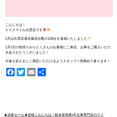
、
こんにちは！
ケイスマイル出雲店です
1月は出雲店過去最高台数の128台を達成いたしました
1月1日の初売りからたくさんのお客様にご来店、お車をご購入いただ
きありがとうございました！
今後も皆さまにご満足いただけるようスタッフ一同努めて参ります！
Facebook
Twitter
Email
共
有
★決算セール★皆様こんにちは！軽未使用車•中古車専門店のケイ