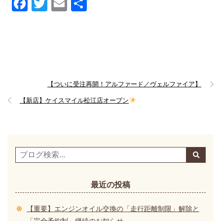
Facebook
Twitter
Email
共
有
【ついに受注再開！アルファード／ヴェルファイア】
【新店】ケイスマイル松江店オープン
最近の投稿
【重要】エンジンオイル交換の「走行距離制限」解除と
「完全予約制」継続のお知らせ