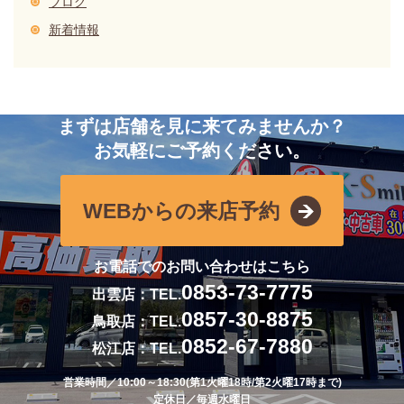
ブログ
新着情報
まずは店舗を見に来てみませんか？
お気軽にご予約ください。
WEBからの来店予約
お電話でのお問い合わせはこちら
0853-73-7775
出雲店：TEL.
0857-30-8875
鳥取店：TEL.
0852-67-7880
松江店：TEL.
営業時間／10:00～18:30(第1火曜18時/第2火曜17時まで)
定休日／毎週水曜日