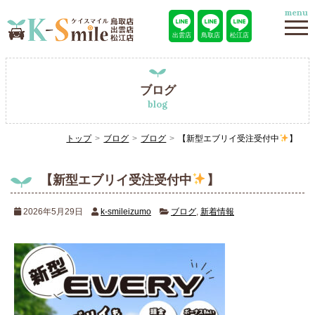
menu
出雲店
鳥取店
松江店
ブログ
blog
トップ
ブログ
ブログ
【新型エブリイ受注受付中
】
【新型エブリイ受注受付中
】
2026年5月29日
k-smileizumo
ブログ
,
新着情報