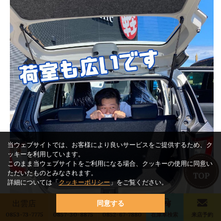
当ウェブサイトでは、お客様により良いサービスをご提供するため、ク
ッキーを利用しています。
このまま当ウェブサイトをご利用になる場合、クッキーの使用に同意い
ただいたものとみなされます。
詳細については「
クッキーポリシー
」をご覧ください。
出雲店
鳥取店
松江店
同意する
0853-73-7775
0857-30-8875
0852-67-7880
在庫車検索
来店予約