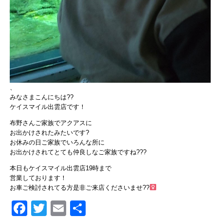
、
みなさまこんにちは??
ケイスマイル出雲店です！
布野さんご家族でアクアスに
お出かけされたみたいです?
お休みの日ご家族でいろんな所に
お出かけされてとても仲良しなご家族ですね???
本日もケイスマイル出雲店19時まで
営業しております！
お車ご検討されてる方是非ご来店くださいませ??‍
Facebook
Twitter
Email
共