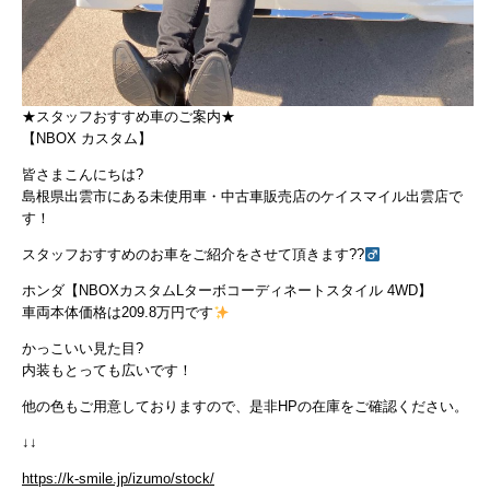
★スタッフおすすめ車のご案内★
【NBOX カスタム】
皆さまこんにちは?
島根県出雲市にある未使用車・中古車販売店のケイスマイル出雲店で
す！
スタッフおすすめのお車をご紹介をさせて頂きます??‍
ホンダ【NBOXカスタムLターボコーディネートスタイル 4WD】
車両本体価格は209.8万円です
かっこいい見た目?
内装もとっても広いです！
他の色もご用意しておりますので、是非HPの在庫をご確認ください。
↓↓
https://k-smile.jp/izumo/stock/