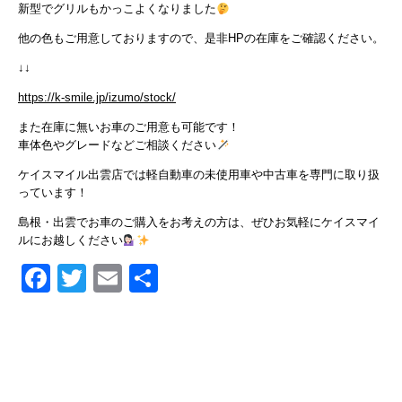
新型でグリルもかっこよくなりました
他の色もご用意しておりますので、是非HPの在庫をご確認ください。
↓↓
https://k-smile.jp/izumo/stock/
また在庫に無いお車のご用意も可能です！
車体色やグレードなどご相談ください
ケイスマイル出雲店では軽自動車の未使用車や中古車を専門に取り扱
っています！
島根・出雲でお車のご購入をお考えの方は、ぜひお気軽にケイスマイ
ルにお越しください
Facebook
Twitter
Email
共
有