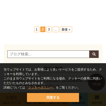
1
2
3
...
最後 »
最近の投稿
当ウェブサイトでは、お客様により良いサービスをご提供するため、ク
ッキーを利用しています。
このまま当ウェブサイトをご利用になる場合、クッキーの使用に同意い
【重要】エンジンオイル交換の「走行距離制限」解除と
ただいたものとみなされます。
「完全予約制」継続のお知らせ
詳細については「
クッキーポリシー
」をご覧ください。
８月定休日のお知らせ
出雲店
鳥取店
松江店
同意する
【8月 営業時間変更日のお知らせ】
0853-73-7775
0857-30-8875
0852-67-7880
在庫車検索
来店予約