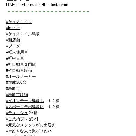
LINE・TEL・mail・HP・Instagram
－－－－－－－－－－－－－－－－－－
－－－
#ケイスマイル
#ksmile
#ケイスマイル鳥取
#新店舗
#ブログ
#軽未使用車
#軽中古車
#軽自動車専門店
#軽自動車販売
#オールメーカー
#在庫300台
#鳥取市
#鳥取市晩稲
#イオンモール鳥取北
すぐ横
#スポーツデポ鳥取店
すぐ横
#ティッシュ
25箱
#ご成約プレゼント
#元気なスタッフがお出迎え
#車好きな人と繋がりたい