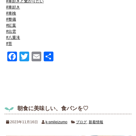
#車好きと繋がりたい
#車好き
#車検
#整備
#紅葉
#出雲
#八重滝
#苔
Facebook
Twitter
Email
共
有
朝食に美味しい、食パンを♡
2023年11月16日
k-smileizumo
ブログ
,
新着情報