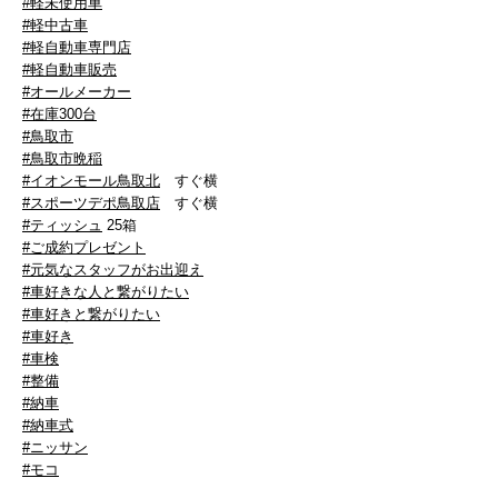
#軽未使用車
#軽中古車
#軽自動車専門店
#軽自動車販売
#オールメーカー
#在庫300台
#鳥取市
#鳥取市晩稲
#イオンモール鳥取北
すぐ横
#スポーツデポ鳥取店
すぐ横
#ティッシュ
25箱
#ご成約プレゼント
#元気なスタッフがお出迎え
#車好きな人と繋がりたい
#車好きと繋がりたい
#車好き
#車検
#整備
#納車
#納車式
#ニッサン
#モコ