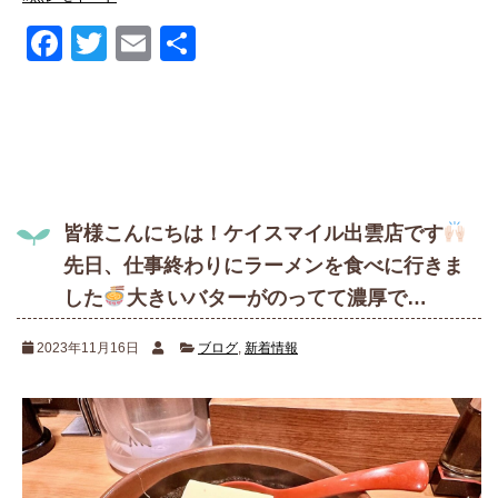
Facebook
Twitter
Email
共
有
皆様こんにちは！ケイスマイル出雲店です
先日、仕事終わりにラーメンを食べに行きま
した
大きいバターがのってて濃厚で…
2023年11月16日
ブログ
,
新着情報