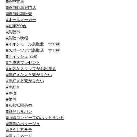
#軽中古車
#軽自動車専門店
#軽自動車販売
#オールメーカー
#在庫300台
#鳥取市
#鳥取市晩稲
#イオンモール鳥取北
すぐ横
#スポーツデポ鳥取店
すぐ横
#ティッシュ
25箱
#ご成約プレゼント
#元気なスタッフがお出迎え
#車好きな人と繋がりたい
#車好きと繋がりたい
#車好き
#車検
#整備
#京都祇園茶寮
#蔵だし食パン
#山椒コンビーフのホットサンド
#季節のポタージュ
#ほうじ茶ラテ
#黒レモネード