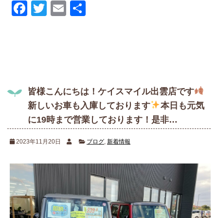
Facebook
Twitter
Email
共
有
皆様こんにちは！ケイスマイル出雲店です
新しいお車も入庫しております
本日も元気
に19時まで営業しております！是非…
2023年11月20日
ブログ
,
新着情報