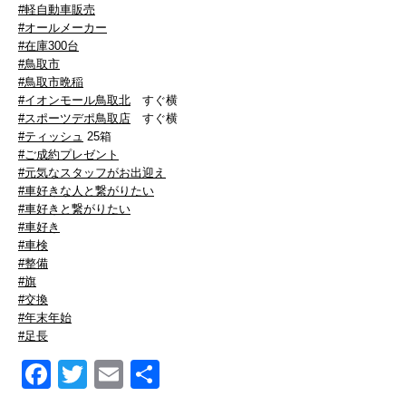
#軽自動車販売
#オールメーカー
#在庫300台
#鳥取市
#鳥取市晩稲
#イオンモール鳥取北
すぐ横
#スポーツデポ鳥取店
すぐ横
#ティッシュ
25箱
#ご成約プレゼント
#元気なスタッフがお出迎え
#車好きな人と繋がりたい
#車好きと繋がりたい
#車好き
#車検
#整備
#旗
#交換
#年末年始
#足長
Facebook
Twitter
Email
共
有