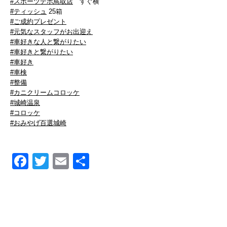
#スポーツデポ鳥取店
すぐ横
#ティッシュ
25箱
#ご成約プレゼント
#元気なスタッフがお出迎え
#車好きな人と繋がりたい
#車好きと繋がりたい
#車好き
#車検
#整備
#カニクリームコロッケ
#城崎温泉
#コロッケ
#おみやげ百選城崎
Facebook
Twitter
Email
共
有