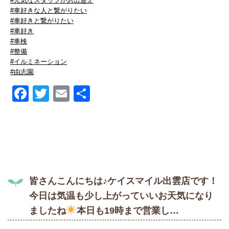
#元気なスタッフがお出迎え
#車好きな人と繋がりたい
#車好きと繋がりたい
#車好き
#車検
#整備
#イルミネーション
#由志園
Facebook
Twitter
Email
共
有
皆さんこんにちは♪ケイスマイル出雲店です！
今日は気温も少し上がっていいお天気になり
ましたね
本日も19時まで営業し…