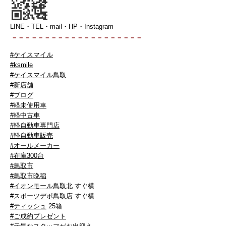
LINE・TEL・mail・HP・Instagram
－－－－－－－－－－－－－－－－－－
－－
#ケイスマイル
#ksmile
#ケイスマイル鳥取
#新店舗
#ブログ
#軽未使用車
#軽中古車
#軽自動車専門店
#軽自動車販売
#オールメーカー
#在庫300台
#鳥取市
#鳥取市晩稲
#イオンモール鳥取北
すぐ横
#スポーツデポ鳥取店
すぐ横
#ティッシュ
25箱
#ご成約プレゼント