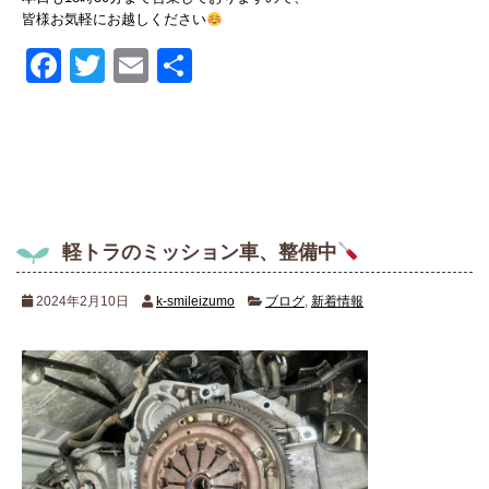
皆様お気軽にお越しください
Facebook
Twitter
Email
共
有
軽トラのミッション車、整備中
2024年2月10日
k-smileizumo
ブログ
,
新着情報