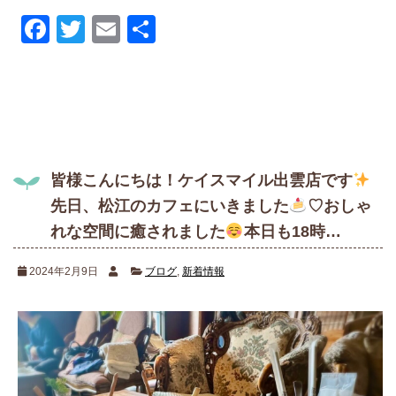
Facebook
Twitter
Email
共
有
皆様こんにちは！ケイスマイル出雲店です
先日、松江のカフェにいきました
♡おしゃ
れな空間に癒されました
本日も18時…
2024年2月9日
ブログ
,
新着情報