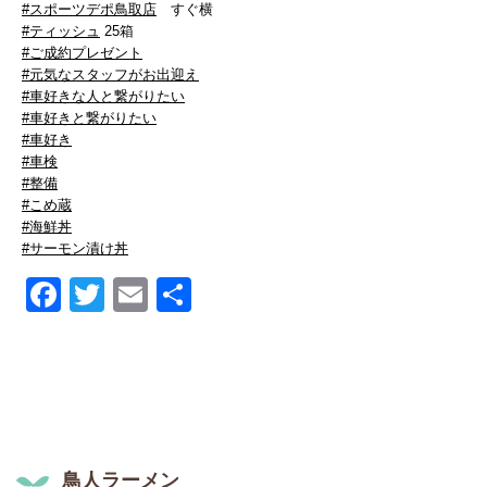
#スポーツデポ鳥取店
すぐ横
#ティッシュ
25箱
#ご成約プレゼント
#元気なスタッフがお出迎え
#車好きな人と繋がりたい
#車好きと繋がりたい
#車好き
#車検
#整備
#こめ蔵
#海鮮丼
#サーモン漬け丼
Facebook
Twitter
Email
共
有
鳥人ラーメン