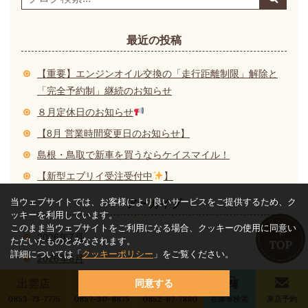
最近の投稿
【重要】エンジンオイル交換の「走行距離制限」解除と
「完全予約制」継続のお知らせ
８月定休日のお知らせ
【8月 営業時間変更日のお知らせ】
島根・鳥取で新車を買うならケイスマイル！
【新型エブリイ受注受付中
】
当ウェブサイトでは、お客様により良いサービスをご提供するため、ク
アーカイブ
ッキーを利用しています。
このまま当ウェブサイトをご利用になる場合、クッキーの使用に同意い
2026年7月
ただいたものとみなされます。
詳細については「
クッキーポリシー
」をご覧ください。
2026年6月
2026年5月
出雲店
鳥取店
松江店
同意する
0853-73-7775
0857-30-8875
0852-67-7880
在庫車検索
来店予約
2026年4月