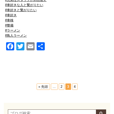
#車好きな人と繋がりたい
#車好きと繋がりたい
#車好き
#車検
#整備
#ラーメン
#鳥人ラーメン
Facebook
Twitter
Email
共
有
« 先頭
...
2
3
4