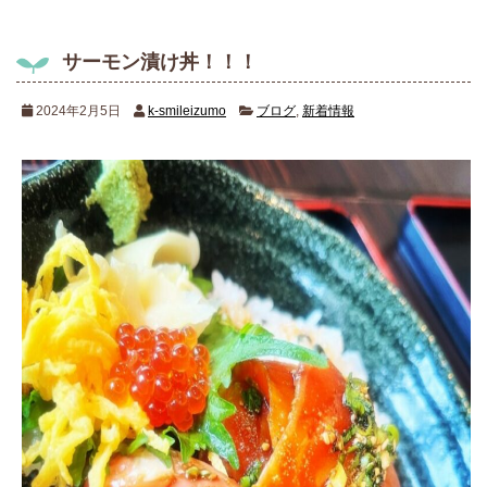
サーモン漬け丼！！！
2024年2月5日
k-smileizumo
ブログ
,
新着情報