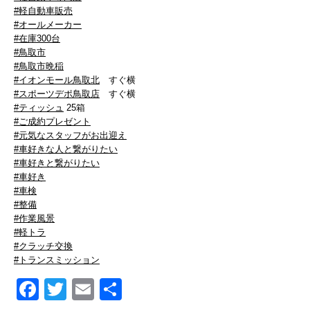
#軽自動車販売
#オールメーカー
#在庫300台
#鳥取市
#鳥取市晩稲
#イオンモール鳥取北
すぐ横
#スポーツデポ鳥取店
すぐ横
#ティッシュ
25箱
#ご成約プレゼント
#元気なスタッフがお出迎え
#車好きな人と繋がりたい
#車好きと繋がりたい
#車好き
#車検
#整備
#作業風景
#軽トラ
#クラッチ交換
#トランスミッション
Facebook
Twitter
Email
共