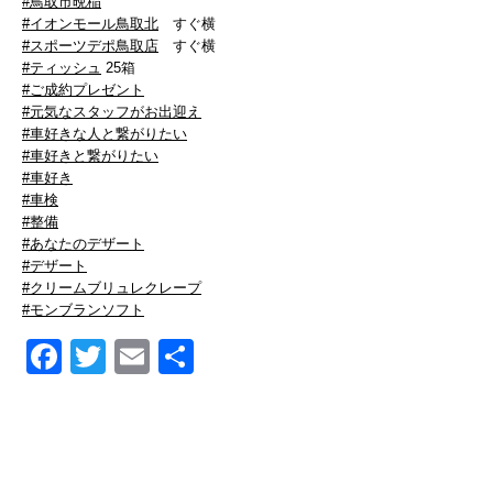
#鳥取市晩稲
#イオンモール鳥取北
すぐ横
#スポーツデポ鳥取店
すぐ横
#ティッシュ
25箱
#ご成約プレゼント
#元気なスタッフがお出迎え
#車好きな人と繋がりたい
#車好きと繋がりたい
#車好き
#車検
#整備
#あなたのデザート
#デザート
#クリームブリュレクレープ
#モンブランソフト
Facebook
Twitter
Email
共
有