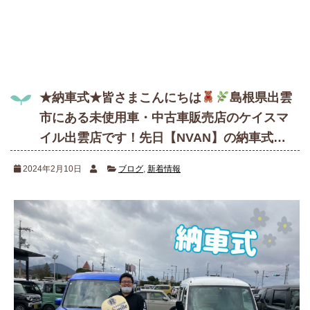
有
★納車式★皆さまこんにちは
島根県出雲
市にある未使用車・中古車販売店のケイスマ
イル出雲店です！先日【NVAN】の納車式…
2024年2月10日
ブログ
,
新着情報