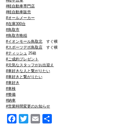
#軽中古車
#軽自動車専門店
#軽自動車販売
#オールメーカー
#在庫300台
#鳥取市
#鳥取市晩稲
#イオンモール鳥取北
すぐ横
#スポーツデポ鳥取店
すぐ横
#ティッシュ
25箱
#ご成約プレゼント
#元気なスタッフがお出迎え
#車好きな人と繋がりたい
#車好きと繋がりたい
#車好き
#車検
#整備
#納車
#営業時間変更のお知らせ
Facebook
Twitter
Email
共
有