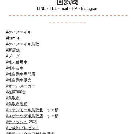
LINE・TEL・mail・HP・Instagram
－－－－－－－－－－－－－－－－－－
－－－－－－－－－－－－－
－－－－－－－－－－
#ケイスマイル
#ksmile
#ケイスマイル鳥取
#新店舗
#ブログ
#軽未使用車
#軽中古車
#軽自動車専門店
#軽自動車販売
#オールメーカー
#在庫300台
#鳥取市
#鳥取市晩稲
#イオンモール鳥取北
すぐ横
#スポーツデポ鳥取店
すぐ横
#ティッシュ
25箱
#ご成約プレゼント
#元気なスタッフがお出迎え