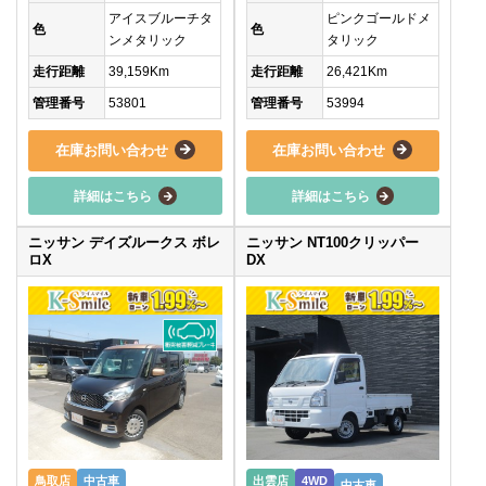
アイスブルーチタ
ピンクゴールドメ
色
色
ンメタリック
タリック
走行距離
39,159Km
走行距離
26,421Km
管理番号
53801
管理番号
53994
在庫お問い合わせ
在庫お問い合わせ
詳細はこちら
詳細はこちら
ニッサン デイズルークス ボレ
ニッサン NT100クリッパー
ロX
DX
鳥取店
中古車
出雲店
4WD
中古車