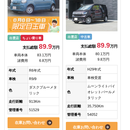
出雲店
中古車
出雲店
ちょい乗り車
89.9
89.9
支払総額
万円
支払総額
万円
車両本体
80.1万円
車両本体
83.1万円
諸費用
9.8万円
諸費用
6.8万円
年式
H29年式
年式
R6年式
車検
車検受渡
車検
R9/9
ムーンライトバイ
ダスクブルーメタ
色
色
オレットパールメ
リック
タリック
走行距離
913Km
走行距離
35,750Km
管理番号
51529
管理番号
54052
在庫お問い合わせ
在庫お問い合わせ