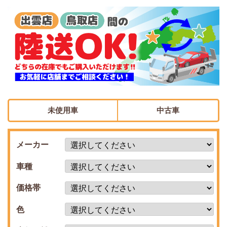
未使用車
中古車
メーカー
車種
価格帯
色