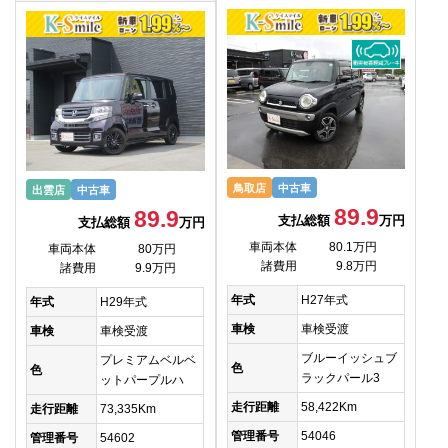
鳥取店
中古車
出雲店
中古車
89.9
89.9
支払総額
万円
支払総額
万円
車両本体
80.1万円
車両本体
80万円
諸費用
9.8万円
諸費用
9.9万円
年式
H27年式
年式
H29年式
車検
車検受渡
車検
車検受渡
ブルーイッシュブ
プレミアムベルベ
色
色
ラックパール3
ットパープルハ
走行距離
58,422Km
走行距離
73,335Km
管理番号
54046
管理番号
54602