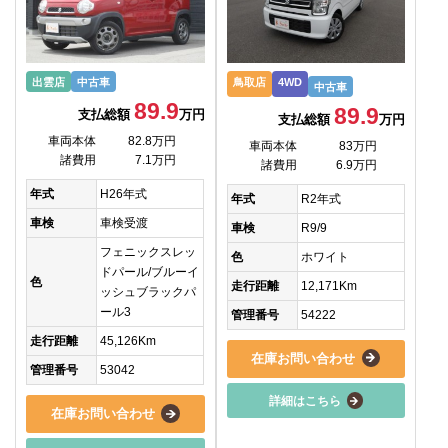
出雲店
中古車
鳥取店
4WD
中古車
89.9
89.9
支払総額
万円
支払総額
万円
車両本体
82.8万円
車両本体
83万円
諸費用
7.1万円
諸費用
6.9万円
年式
H26年式
年式
R2年式
車検
車検受渡
車検
R9/9
フェニックスレッ
色
ホワイト
ドパール/ブルーイ
色
走行距離
12,171Km
ッシュブラックパ
ール3
管理番号
54222
走行距離
45,126Km
在庫お問い合わせ
管理番号
53042
詳細はこちら
在庫お問い合わせ