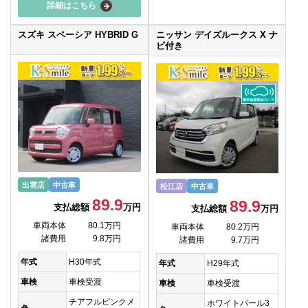
詳細はこちら
スズキ スペーシア HYBRID G
ニッサン デイズルークス X ナ
ビ付き
出雲店
中古車
松江店
中古車
89.9
89.9
支払総額
万円
支払総額
万円
車両本体
80.1万円
車両本体
80.2万円
諸費用
9.8万円
諸費用
9.7万円
年式
H30年式
年式
H29年式
車検
車検受渡
車検
車検受渡
チアフルピンクメ
ホワイトパール3