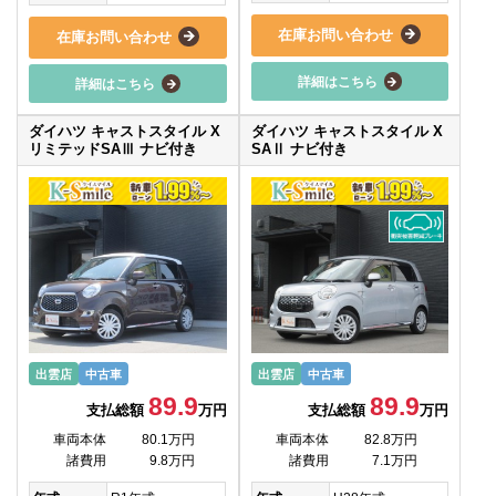
在庫お問い合わせ
在庫お問い合わせ
詳細はこちら
詳細はこちら
ダイハツ キャストスタイル X
ダイハツ キャストスタイル X
リミテッドSAⅢ ナビ付き
SAⅡ ナビ付き
出雲店
中古車
出雲店
中古車
89.9
89.9
支払総額
万円
支払総額
万円
車両本体
80.1万円
車両本体
82.8万円
諸費用
9.8万円
諸費用
7.1万円