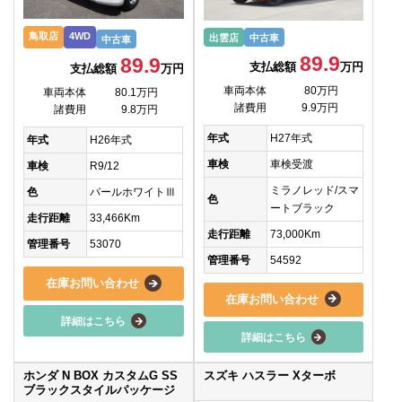
鳥取店
4WD
出雲店
中古車
中古車
89.9
89.9
支払総額
万円
支払総額
万円
車両本体
80万円
車両本体
80.1万円
諸費用
9.9万円
諸費用
9.8万円
年式
H27年式
年式
H26年式
車検
車検受渡
車検
R9/12
ミラノレッド/スマ
色
パールホワイトⅢ
色
ートブラック
走行距離
33,466Km
走行距離
73,000Km
管理番号
53070
管理番号
54592
在庫お問い合わせ
在庫お問い合わせ
詳細はこちら
詳細はこちら
ホンダ N BOX カスタムG SS
スズキ ハスラー Xターボ
ブラックスタイルパッケージ