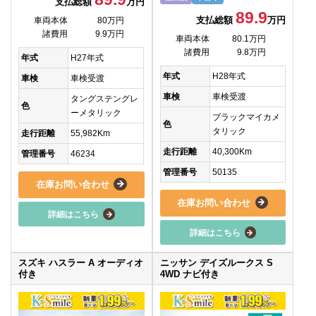
支払総額
万円
89.9
支払総額
万円
車両本体
80万円
諸費用
9.9万円
車両本体
80.1万円
諸費用
9.8万円
年式
H27年式
年式
H28年式
車検
車検受渡
車検
車検受渡
タングステングレ
色
ーメタリック
ブラックマイカメ
色
タリック
走行距離
55,982Km
走行距離
40,300Km
管理番号
46234
管理番号
50135
在庫お問い合わせ
在庫お問い合わせ
詳細はこちら
詳細はこちら
スズキ ハスラー A オーディオ
ニッサン デイズルークス S
付き
4WD ナビ付き