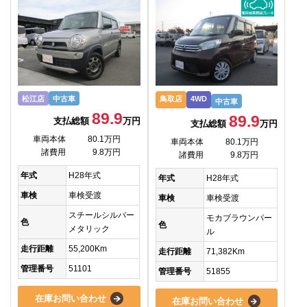
松江店
中古車
鳥取店
4WD
中古車
89.9
89.9
支払総額
万円
支払総額
万円
車両本体
80.1万円
車両本体
80.1万円
諸費用
9.8万円
諸費用
9.8万円
年式
H28年式
年式
H28年式
車検
車検受渡
車検
車検受渡
スチールシルバー
モカブラウンパー
色
色
メタリック
ル
走行距離
55,200Km
走行距離
71,382Km
管理番号
51101
管理番号
51855
在庫お問い合わせ
在庫お問い合わせ