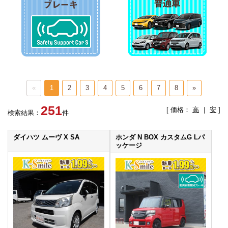
«
1
2
3
4
5
6
7
8
»
251
[ 価格：
高
｜
安
]
検索結果：
件
ダイハツ ムーヴ X SA
ホンダ N BOX カスタムG Lパ
ッケージ