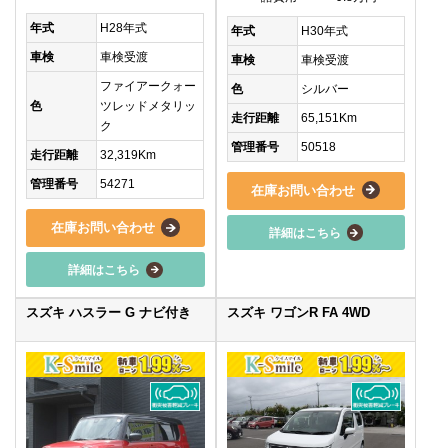
年式
H28年式
年式
H30年式
車検
車検受渡
車検
車検受渡
ファイアークォー
色
シルバー
色
ツレッドメタリッ
走行距離
65,151Km
ク
管理番号
50518
走行距離
32,319Km
管理番号
54271
在庫お問い合わせ
在庫お問い合わせ
詳細はこちら
詳細はこちら
スズキ ハスラー G ナビ付き
スズキ ワゴンR FA 4WD