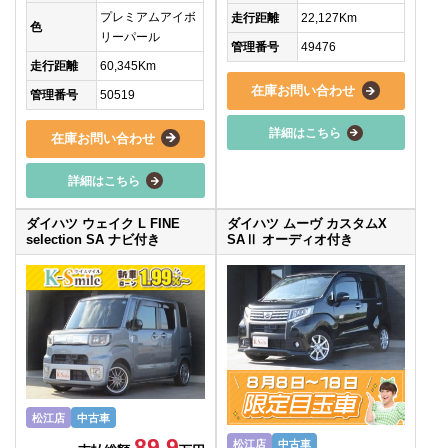
プレミアムアイボ
走行距離
22,127Km
色
リーパール
管理番号
49476
走行距離
60,345Km
在庫お問い合わせ
管理番号
50519
詳細はこちら
在庫お問い合わせ
詳細はこちら
ダイハツ ウェイク L FINE
ダイハツ ムーヴ カスタムX
selection SA ナビ付き
SAⅡ オーディオ付き
松江店
中古車
89.9
松江店
中古車