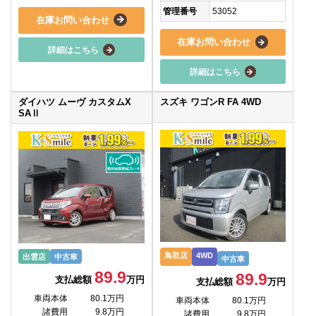
管理番号
53052
在庫お問い合わせ
在庫お問い合わせ
詳細はこちら
詳細はこちら
ダイハツ ムーヴ カスタムX
スズキ ワゴンR FA 4WD
SAⅡ
鳥取店
4WD
出雲店
中古車
中古車
89.9
89.9
支払総額
万円
支払総額
万円
車両本体
80.1万円
車両本体
80.1万円
諸費用
9.8万円
諸費用
9.8万円