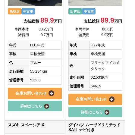
鳥取店
中古車
出雲店
中古車
89.9
89.9
支払総額
万円
支払総額
万円
車両本体
80.2万円
車両本体
80万円
諸費用
9.7万円
諸費用
9.9万円
年式
H31年式
年式
H27年式
車検
車検受渡
車検
車検受渡
色
ブルー
ブラックマイカメ
色
タリック
走行距離
55,284Km
走行距離
62,533Km
管理番号
52588
管理番号
54619
在庫お問い合わせ
在庫お問い合わせ
詳細はこちら
詳細はこちら
スズキ スペーシア X
ダイハツ ムーヴ Xリミテッド
SAⅢ ナビ付き