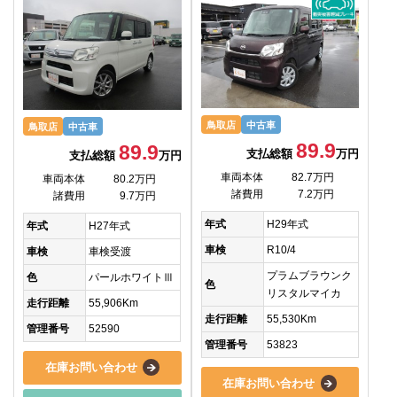
鳥取店
中古車
鳥取店
中古車
89.9
89.9
支払総額
万円
支払総額
万円
車両本体
82.7万円
車両本体
80.2万円
諸費用
7.2万円
諸費用
9.7万円
年式
H29年式
年式
H27年式
車検
R10/4
車検
車検受渡
プラムブラウンク
色
パールホワイトⅢ
色
リスタルマイカ
走行距離
55,906Km
走行距離
55,530Km
管理番号
52590
管理番号
53823
在庫お問い合わせ
在庫お問い合わせ