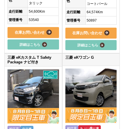
色
色
タリック
コートパール
走行距離
54,600Km
走行距離
64,574Km
管理番号
53540
管理番号
50897
在庫お問い合わせ
在庫お問い合わせ
詳細はこちら
詳細はこちら
三菱 eKカスタム T Safety
三菱 eKワゴン G
Package ナビ付き
松江店
ちょい乗り車