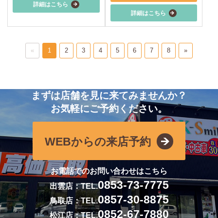
詳細はこちら
詳細はこちら
«
1
2
3
4
5
6
7
8
»
まずは店舗を見に来てみませんか？
お気軽にご予約ください。
WEBからの来店予約
お電話でのお問い合わせはこちら
0853-73-7775
出雲店：TEL.
0857-30-8875
鳥取店：TEL.
0852-67-7880
松江店：TEL.