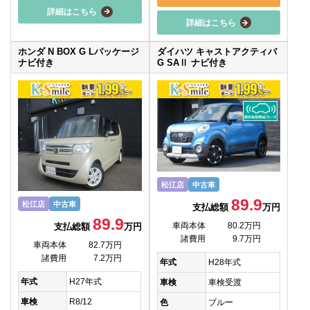
詳細はこちら
詳細はこちら
ホンダ N BOX G Lパッケージ
ダイハツ キャストアクティバ
ナビ付き
G SAⅡ ナビ付き
松江店
中古車
89.9
松江店
中古車
支払総額
万円
89.9
車両本体
80.2万円
支払総額
万円
諸費用
9.7万円
車両本体
82.7万円
諸費用
7.2万円
年式
H28年式
年式
H27年式
車検
車検受渡
車検
R8/12
色
ブルー