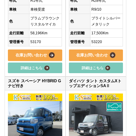
年式
R1年式
年式
H28年式
車検
車検受渡
車検
R9/10
プラムブラウンク
ブライトシルバー
色
色
リスタルマイカ
メタリック
走行距離
58,196Km
走行距離
17,500Km
管理番号
53170
管理番号
53220
在庫お問い合わせ
在庫お問い合わせ
詳細はこちら
詳細はこちら
スズキ スペーシア HYBRID G
ダイハツ タント カスタムXト
ナビ付き
ップエディションSAⅡ