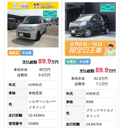
鳥取店
中古車
89.9
支払総額
万円
出雲店
中古車
89.9
車両本体
80万円
支払総額
万円
諸費用
9.9万円
車両本体
82.8万円
諸費用
7.1万円
年式
H29年式
車検
車検受渡
年式
H30年式
シルキーシルバー
車検
R9/8
色
メタリック
ブラックマイカメ
色
走行距離
32,433Km
タリック
管理番号
53900
走行距離
24,947Km