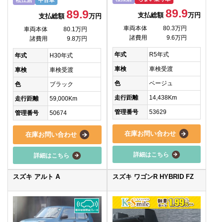
松江店
中古車
89.9
89.9
支払総額
万円
支払総額
万円
車両本体
80.3万円
車両本体
80.1万円
諸費用
9.6万円
諸費用
9.8万円
年式
R5年式
年式
H30年式
車検
車検受渡
車検
車検受渡
色
ベージュ
色
ブラック
走行距離
14,438Km
走行距離
59,000Km
管理番号
53629
管理番号
50674
在庫お問い合わせ
在庫お問い合わせ
詳細はこちら
詳細はこちら
スズキ アルト A
スズキ ワゴンR HYBRID FZ