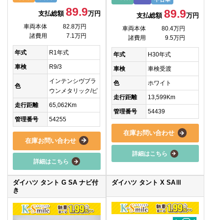
89.9
89.9
支払総額
万円
支払総額
万円
車両本体
82.8万円
車両本体
80.4万円
諸費用
7.1万円
諸費用
9.5万円
年式
R1年式
年式
H30年式
車検
R9/3
車検
車検受渡
インテンシヴブラ
色
ホワイト
色
ウンメタリック/ピ
走行距離
13,599Km
走行距離
65,062Km
管理番号
54439
管理番号
54255
在庫お問い合わせ
在庫お問い合わせ
詳細はこちら
詳細はこちら
ダイハツ タント G SA ナビ付
ダイハツ タント X SAⅢ
き