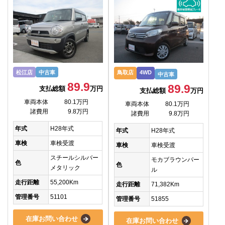
松江店
中古車
鳥取店
4WD
中古車
89.9
89.9
支払総額
万円
支払総額
万円
車両本体
80.1万円
車両本体
80.1万円
諸費用
9.8万円
諸費用
9.8万円
年式
H28年式
年式
H28年式
車検
車検受渡
車検
車検受渡
スチールシルバー
モカブラウンパー
色
色
メタリック
ル
走行距離
55,200Km
走行距離
71,382Km
管理番号
51101
管理番号
51855
在庫お問い合わせ
在庫お問い合わせ