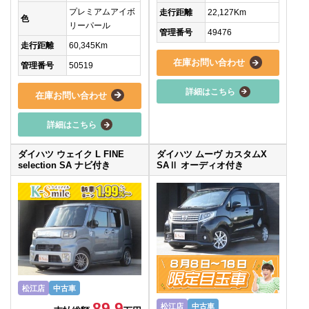
プレミアムアイボ
走行距離
22,127Km
色
リーパール
管理番号
49476
走行距離
60,345Km
在庫お問い合わせ
管理番号
50519
詳細はこちら
在庫お問い合わせ
詳細はこちら
ダイハツ ウェイク L FINE
ダイハツ ムーヴ カスタムX
selection SA ナビ付き
SAⅡ オーディオ付き
松江店
中古車
89.9
松江店
中古車