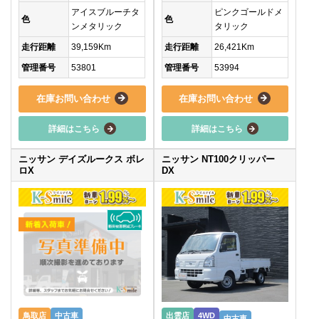
アイスブルーチタ
ピンクゴールドメ
色
色
ンメタリック
タリック
走行距離
39,159Km
走行距離
26,421Km
管理番号
53801
管理番号
53994
在庫お問い合わせ
在庫お問い合わせ
詳細はこちら
詳細はこちら
ニッサン デイズルークス ボレ
ニッサン NT100クリッパー
ロX
DX
鳥取店
中古車
出雲店
4WD
中古車