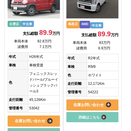
出雲店
中古車
鳥取店
4WD
中古車
89.9
89.9
支払総額
万円
支払総額
万円
車両本体
82.8万円
車両本体
83万円
諸費用
7.1万円
諸費用
6.9万円
年式
H26年式
年式
R2年式
車検
車検受渡
車検
R9/9
フェニックスレッ
色
ホワイト
ドパール/ブルーイ
色
走行距離
12,171Km
ッシュブラックパ
ール3
管理番号
54222
走行距離
45,126Km
在庫お問い合わせ
管理番号
53042
詳細はこちら
在庫お問い合わせ