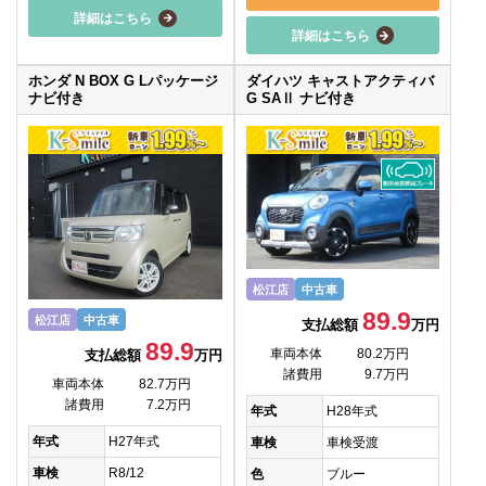
詳細はこちら
詳細はこちら
ホンダ N BOX G Lパッケージ
ダイハツ キャストアクティバ
ナビ付き
G SAⅡ ナビ付き
松江店
中古車
89.9
松江店
中古車
支払総額
万円
89.9
車両本体
80.2万円
支払総額
万円
諸費用
9.7万円
車両本体
82.7万円
諸費用
7.2万円
年式
H28年式
年式
H27年式
車検
車検受渡
車検
R8/12
色
ブルー