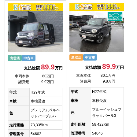
鳥取店
中古車
出雲店
中古車
89.9
89.9
支払総額
万円
支払総額
万円
車両本体
80.1万円
車両本体
80万円
諸費用
9.8万円
諸費用
9.9万円
年式
H27年式
年式
H29年式
車検
車検受渡
車検
車検受渡
ブルーイッシュブ
プレミアムベルベ
色
色
ラックパール3
ットパープルハ
走行距離
58,422Km
走行距離
73,335Km
管理番号
54046
管理番号
54602