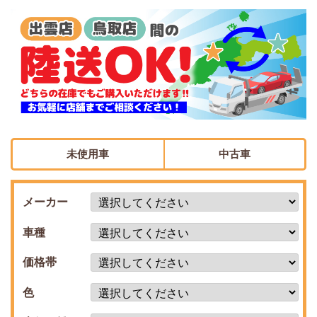
未使用車
中古車
メーカー
車種
価格帯
色