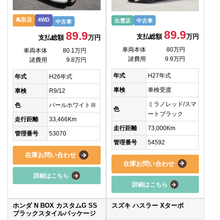
鳥取店
4WD
出雲店
中古車
中古車
89.9
89.9
支払総額
万円
支払総額
万円
車両本体
80万円
車両本体
80.1万円
諸費用
9.9万円
諸費用
9.8万円
年式
H27年式
年式
H26年式
車検
車検受渡
車検
R9/12
ミラノレッド/スマ
色
パールホワイトⅢ
色
ートブラック
走行距離
33,466Km
走行距離
73,000Km
管理番号
53070
管理番号
54592
在庫お問い合わせ
在庫お問い合わせ
詳細はこちら
詳細はこちら
ホンダ N BOX カスタムG SS
スズキ ハスラー Xターボ
ブラックスタイルパッケージ