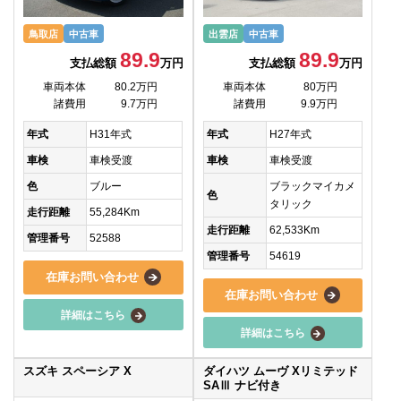
鳥取店
中古車
出雲店
中古車
89.9
89.9
支払総額
万円
支払総額
万円
車両本体
80.2万円
車両本体
80万円
諸費用
9.7万円
諸費用
9.9万円
年式
H31年式
年式
H27年式
車検
車検受渡
車検
車検受渡
色
ブルー
ブラックマイカメ
色
タリック
走行距離
55,284Km
走行距離
62,533Km
管理番号
52588
管理番号
54619
在庫お問い合わせ
在庫お問い合わせ
詳細はこちら
詳細はこちら
スズキ スペーシア X
ダイハツ ムーヴ Xリミテッド
SAⅢ ナビ付き