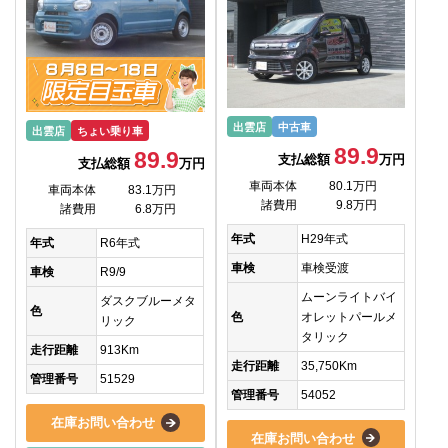
出雲店
中古車
出雲店
ちょい乗り車
89.9
89.9
支払総額
万円
支払総額
万円
車両本体
80.1万円
車両本体
83.1万円
諸費用
9.8万円
諸費用
6.8万円
年式
H29年式
年式
R6年式
車検
車検受渡
車検
R9/9
ムーンライトバイ
ダスクブルーメタ
色
色
オレットパールメ
リック
タリック
走行距離
913Km
走行距離
35,750Km
管理番号
51529
管理番号
54052
在庫お問い合わせ
在庫お問い合わせ