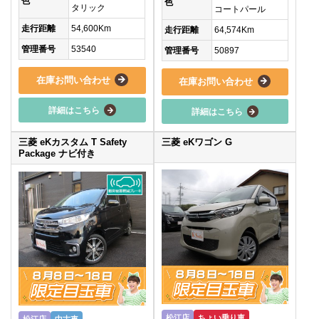
色
色
タリック
コートパール
走行距離
54,600Km
走行距離
64,574Km
管理番号
53540
管理番号
50897
在庫お問い合わせ
在庫お問い合わせ
詳細はこちら
詳細はこちら
三菱 eKカスタム T Safety
三菱 eKワゴン G
Package ナビ付き
松江店
ちょい乗り車