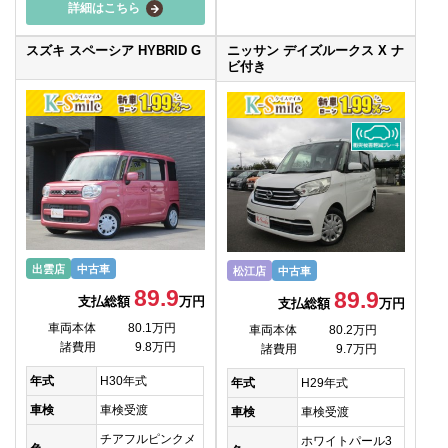
詳細はこちら
スズキ スペーシア HYBRID G
ニッサン デイズルークス X ナ
ビ付き
出雲店
中古車
松江店
中古車
89.9
89.9
支払総額
万円
支払総額
万円
車両本体
80.1万円
車両本体
80.2万円
諸費用
9.8万円
諸費用
9.7万円
年式
H30年式
年式
H29年式
車検
車検受渡
車検
車検受渡
チアフルピンクメ
ホワイトパール3