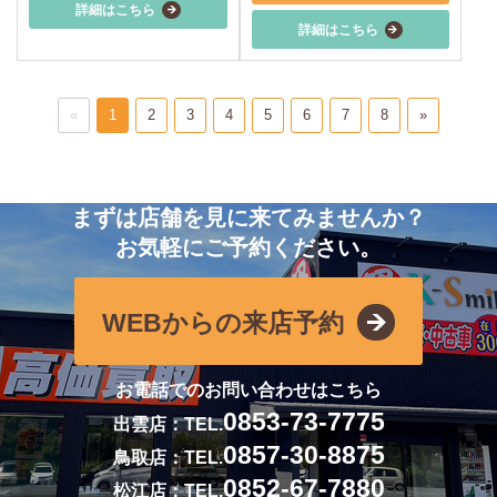
詳細はこちら
詳細はこちら
«
1
2
3
4
5
6
7
8
»
まずは店舗を見に来てみませんか？
お気軽にご予約ください。
WEBからの来店予約
お電話でのお問い合わせはこちら
0853-73-7775
出雲店：TEL.
0857-30-8875
鳥取店：TEL.
0852-67-7880
松江店：TEL.