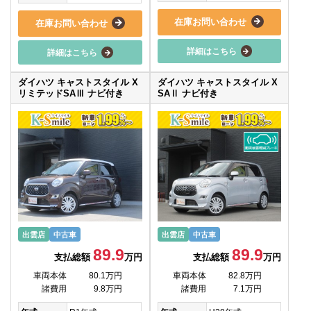
在庫お問い合わせ
在庫お問い合わせ
詳細はこちら
詳細はこちら
ダイハツ キャストスタイル X
ダイハツ キャストスタイル X
リミテッドSAⅢ ナビ付き
SAⅡ ナビ付き
出雲店
中古車
出雲店
中古車
89.9
89.9
支払総額
万円
支払総額
万円
車両本体
80.1万円
車両本体
82.8万円
諸費用
9.8万円
諸費用
7.1万円