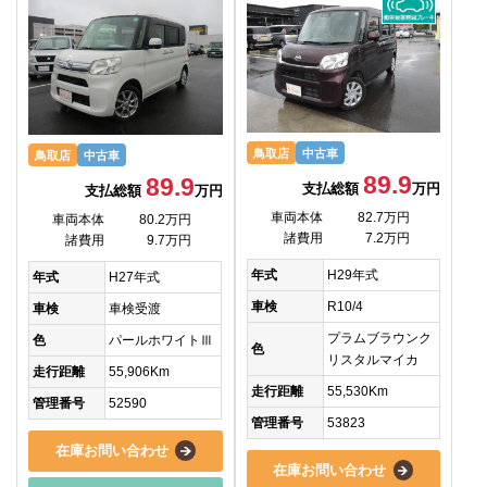
鳥取店
中古車
鳥取店
中古車
89.9
89.9
支払総額
万円
支払総額
万円
車両本体
82.7万円
車両本体
80.2万円
諸費用
7.2万円
諸費用
9.7万円
年式
H29年式
年式
H27年式
車検
R10/4
車検
車検受渡
プラムブラウンク
色
パールホワイトⅢ
色
リスタルマイカ
走行距離
55,906Km
走行距離
55,530Km
管理番号
52590
管理番号
53823
在庫お問い合わせ
在庫お問い合わせ