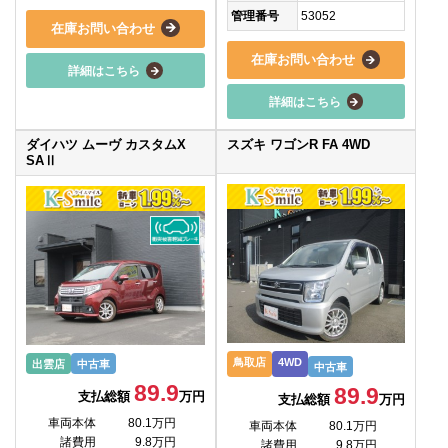
管理番号
53052
在庫お問い合わせ
在庫お問い合わせ
詳細はこちら
詳細はこちら
ダイハツ ムーヴ カスタムX
スズキ ワゴンR FA 4WD
SAⅡ
鳥取店
4WD
出雲店
中古車
中古車
89.9
89.9
支払総額
万円
支払総額
万円
車両本体
80.1万円
車両本体
80.1万円
諸費用
9.8万円
諸費用
9.8万円