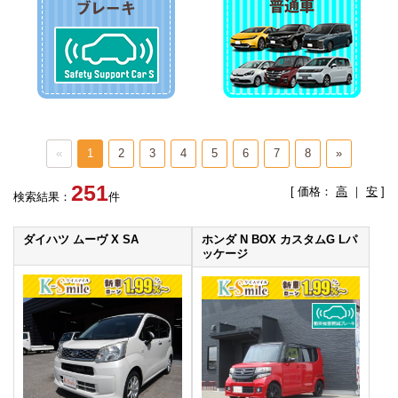
«
1
2
3
4
5
6
7
8
»
251
[ 価格：
高
｜
安
]
検索結果：
件
ダイハツ ムーヴ X SA
ホンダ N BOX カスタムG Lパ
ッケージ