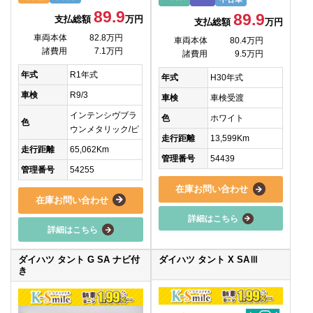
89.9
89.9
支払総額
万円
支払総額
万円
車両本体
82.8万円
車両本体
80.4万円
諸費用
7.1万円
諸費用
9.5万円
年式
R1年式
年式
H30年式
車検
R9/3
車検
車検受渡
インテンシヴブラ
色
ホワイト
色
ウンメタリック/ピ
走行距離
13,599Km
走行距離
65,062Km
管理番号
54439
管理番号
54255
在庫お問い合わせ
在庫お問い合わせ
詳細はこちら
詳細はこちら
ダイハツ タント G SA ナビ付
ダイハツ タント X SAⅢ
き