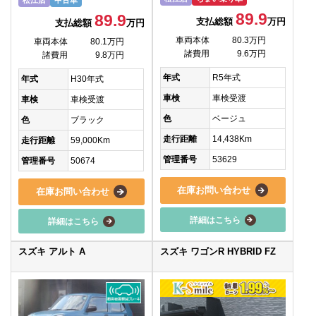
松江店
中古車
89.9
89.9
支払総額
万円
支払総額
万円
車両本体
80.3万円
車両本体
80.1万円
諸費用
9.6万円
諸費用
9.8万円
年式
R5年式
年式
H30年式
車検
車検受渡
車検
車検受渡
色
ベージュ
色
ブラック
走行距離
14,438Km
走行距離
59,000Km
管理番号
53629
管理番号
50674
在庫お問い合わせ
在庫お問い合わせ
詳細はこちら
詳細はこちら
スズキ アルト A
スズキ ワゴンR HYBRID FZ