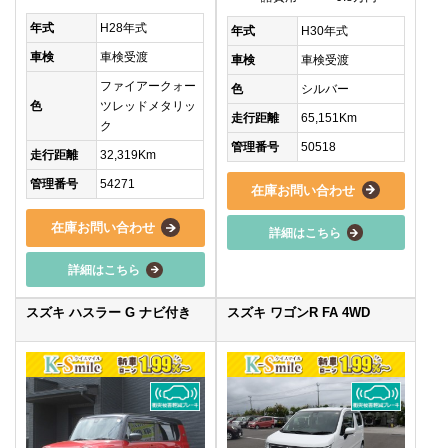
年式
H28年式
年式
H30年式
車検
車検受渡
車検
車検受渡
ファイアークォー
色
シルバー
色
ツレッドメタリッ
走行距離
65,151Km
ク
管理番号
50518
走行距離
32,319Km
管理番号
54271
在庫お問い合わせ
在庫お問い合わせ
詳細はこちら
詳細はこちら
スズキ ハスラー G ナビ付き
スズキ ワゴンR FA 4WD