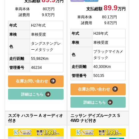
支払総額
万円
89.9
支払総額
万円
車両本体
80万円
諸費用
9.9万円
車両本体
80.1万円
諸費用
9.8万円
年式
H27年式
年式
H28年式
車検
車検受渡
車検
車検受渡
タングステングレ
色
ーメタリック
ブラックマイカメ
色
タリック
走行距離
55,982Km
走行距離
40,300Km
管理番号
46234
管理番号
50135
在庫お問い合わせ
在庫お問い合わせ
詳細はこちら
詳細はこちら
スズキ ハスラー A オーディオ
ニッサン デイズルークス S
付き
4WD ナビ付き