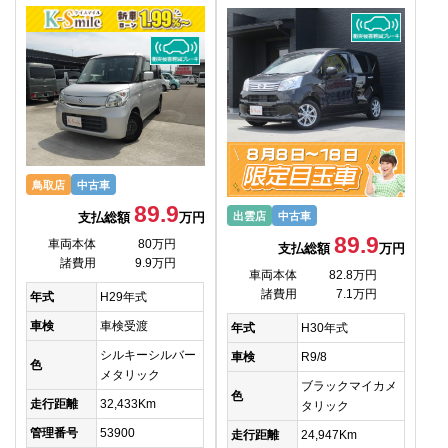
鳥取店
中古車
89.9
支払総額
万円
出雲店
中古車
89.9
車両本体
80万円
支払総額
万円
諸費用
9.9万円
車両本体
82.8万円
諸費用
7.1万円
年式
H29年式
車検
車検受渡
年式
H30年式
シルキーシルバー
車検
R9/8
色
メタリック
ブラックマイカメ
色
走行距離
32,433Km
タリック
管理番号
53900
走行距離
24,947Km