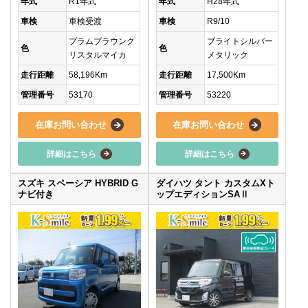
年式
R1年式
年式
H28年式
車検
車検受渡
車検
R9/10
プラムブラウンク
ブライトシルバー
色
色
リスタルマイカ
メタリック
走行距離
58,196Km
走行距離
17,500Km
管理番号
53170
管理番号
53220
在庫お問い合わせ
在庫お問い合わせ
詳細はこちら
詳細はこちら
スズキ スペーシア HYBRID G
ダイハツ タント カスタムXト
ナビ付き
ップエディションSAⅡ