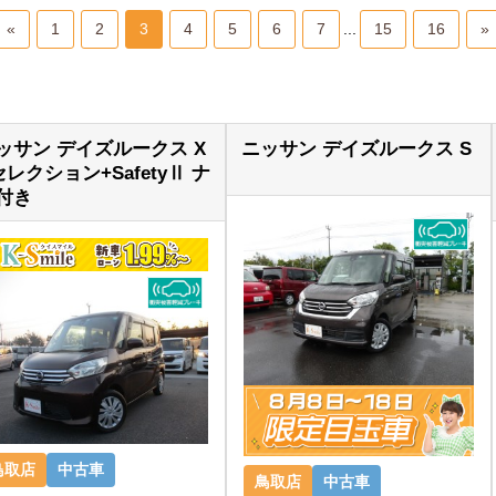
«
1
2
3
4
5
6
7
...
15
16
»
ッサン デイズルークス X
ニッサン デイズルークス S
セレクション+SafetyⅡ ナ
付き
鳥取店
中古車
鳥取店
中古車