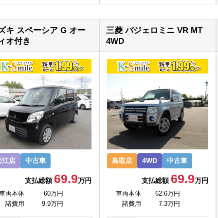
ズキ スペーシア G オー
三菱 パジェロミニ VR MT
ィオ付き
4WD
松江店
中古車
鳥取店
4WD
中古車
69.9
69.9
支払総額
万円
支払総額
万円
車両本体
60万円
車両本体
62.6万円
諸費用
9.9万円
諸費用
7.3万円