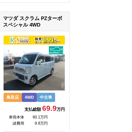
マツダ スクラム PZターボ
スペシャル 4WD
鳥取店
4WD
中古車
69.9
支払総額
万円
車両本体
60.1万円
諸費用
9.8万円