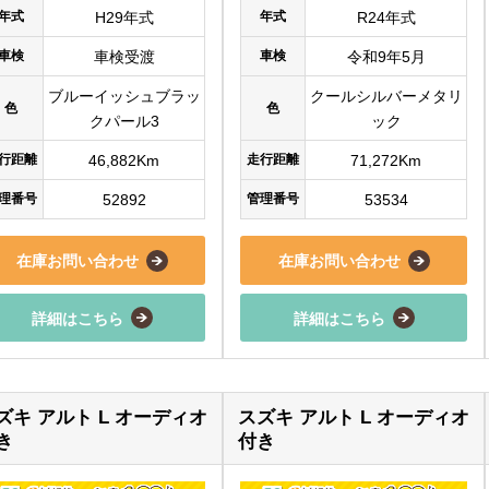
年式
H29年式
年式
R24年式
車検
車検受渡
車検
令和9年5月
ブルーイッシュブラッ
クールシルバーメタリ
色
色
クパール3
ック
行距離
46,882Km
走行距離
71,272Km
理番号
52892
管理番号
53534
在庫お問い合わせ
在庫お問い合わせ
詳細はこちら
詳細はこちら
ズキ アルト L オーディオ
スズキ アルト L オーディオ
き
付き