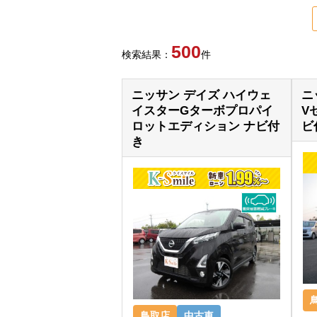
500
検索結果：
件
ニッサン デイズ ハイウェ
ニ
イスターGターボプロパイ
V
ロットエディション ナビ付
ビ
き
鳥取店
中古車