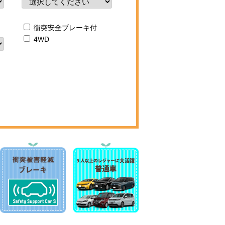
衝突安全ブレーキ付
4WD