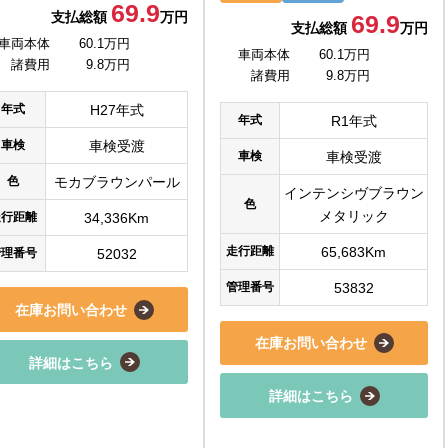
69.9
支払総額
万円
69.9
支払総額
万円
車両本体
60.1万円
車両本体
60.1万円
諸費用
9.8万円
諸費用
9.8万円
年式
H27年式
年式
R1年式
車検
車検受渡
車検
車検受渡
色
モカブラウンパール
インテンシヴブラウン
色
メタリック
走行距離
34,336Km
走行距離
65,683Km
管理番号
52032
管理番号
53832
在庫お問い合わせ
在庫お問い合わせ
詳細はこちら
詳細はこちら