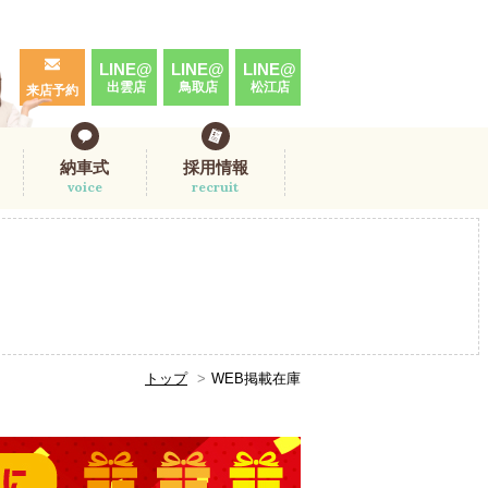
LINE@
LINE@
LINE@
出雲店
鳥取店
松江店
来店予約
納車式
採用情報
voice
recruit
トップ
WEB掲載在庫