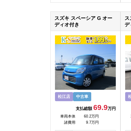
スズキ スペーシア G オー
ス
ディオ付き
デ
松江店
中古車
69.9
支払総額
万円
車両本体
60.2万円
諸費用
9.7万円