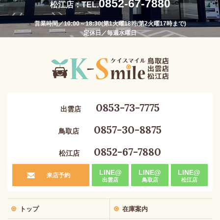
0852-67-7880
松江店：TEL.
営業時間／10:00～18:30(第1火曜18時/第2火曜17時まで)
定休日／毎週水曜日
0853-73-7775
出雲店
0857-30-8875
鳥取店
0852-67-7880
松江店
LINE@
LINE@
LINE@
来店予約
出雲店
鳥取店
松江店
トップ
在庫案内