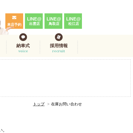
LINE@
LINE@
LINE@
出雲店
鳥取店
松江店
来店予約
納車式
採用情報
voice
recruit
トップ
在庫お問い合わせ
。
い。