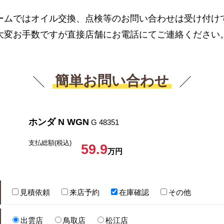
ームではオイル交換、点検等のお問い合わせは受け付け
大変お手数ですが直接店舗にお電話にてご連絡ください
簡単お問い合わせ
ホンダ N WGN
G 48351
支払総額(税込)
59.9
万円
見積依頼
来店予約
在庫確認
その他
出雲店
鳥取店
松江店