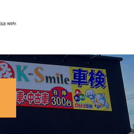
vice
apply.
？