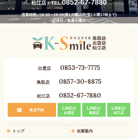
0852-67-7880
松江店：TEL.
営業時間／10:00～18:30(第1火曜18時/第2火曜17時まで)
定休日／毎週水曜日
0853-73-7775
出雲店
0857-30-8875
鳥取店
0852-67-7880
松江店
LINE@
LINE@
LINE@
来店予約
出雲店
鳥取店
松江店
トップ
在庫案内