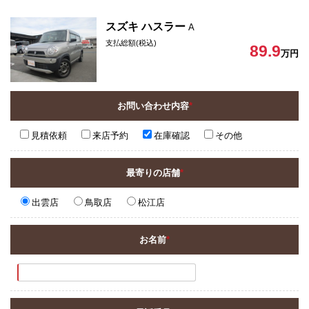
スズキ ハスラー
A
支払総額(税込)
89.9
万円
お問い合わせ内容
*
見積依頼
来店予約
在庫確認
その他
最寄りの店舗
*
出雲店
鳥取店
松江店
お名前
*