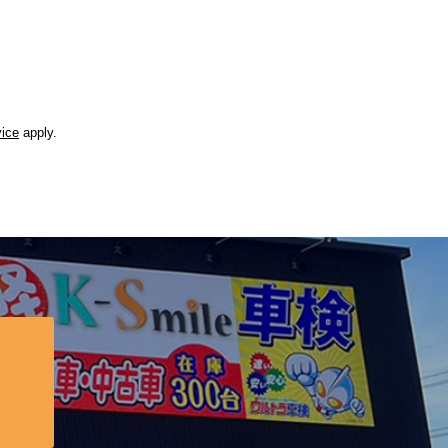
vice
apply.
？