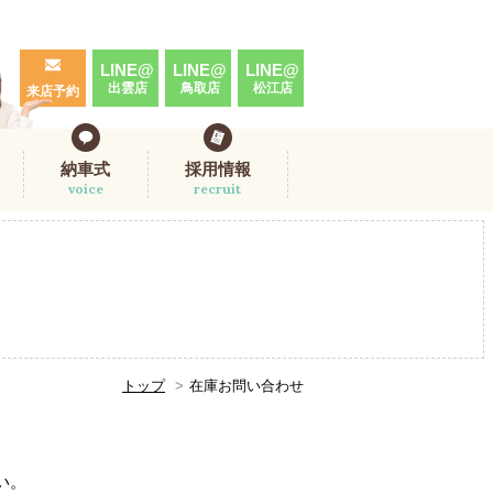
LINE@
LINE@
LINE@
出雲店
鳥取店
松江店
来店予約
納車式
採用情報
voice
recruit
トップ
在庫お問い合わせ
。
い。