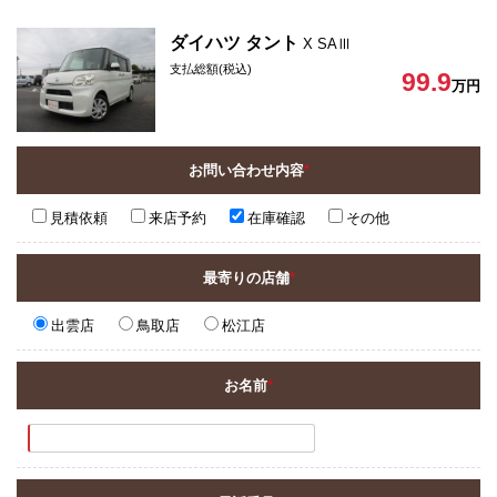
ダイハツ タント
X SAⅢ
支払総額(税込)
99.9
万円
お問い合わせ内容
*
見積依頼
来店予約
在庫確認
その他
最寄りの店舗
*
出雲店
鳥取店
松江店
お名前
*