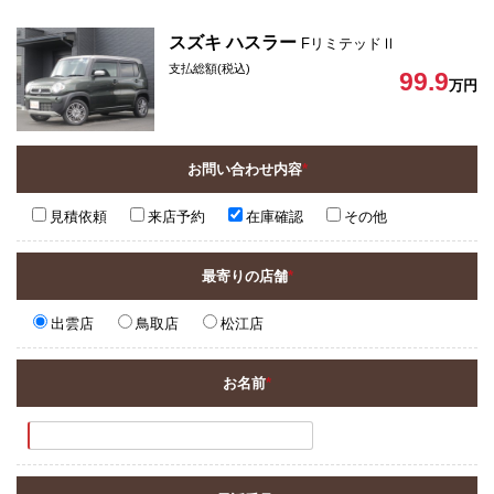
スズキ ハスラー
FリミテッドⅡ
支払総額(税込)
99.9
万円
お問い合わせ内容
*
見積依頼
来店予約
在庫確認
その他
最寄りの店舗
*
出雲店
鳥取店
松江店
お名前
*