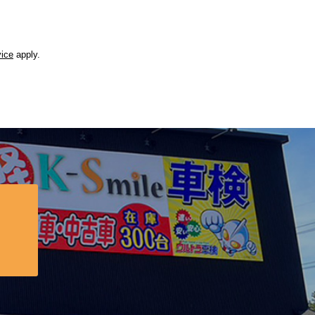
vice
apply.
？