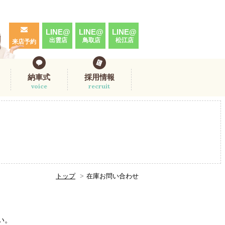
LINE@
LINE@
LINE@
出雲店
鳥取店
松江店
来店予約
納車式
採用情報
voice
recruit
トップ
在庫お問い合わせ
。
い。