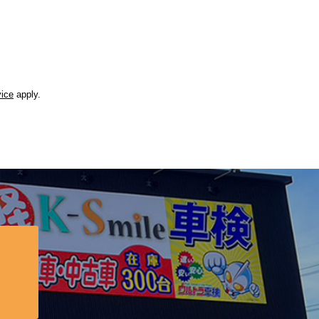
vice
apply.
？