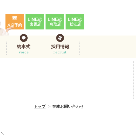
LINE@
LINE@
LINE@
出雲店
鳥取店
松江店
来店予約
納車式
採用情報
voice
recruit
トップ
在庫お問い合わせ
。
い。