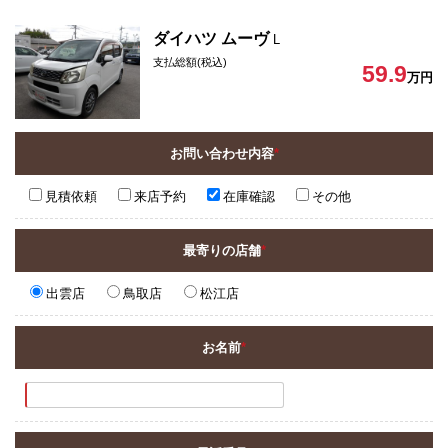
ダイハツ ムーヴ
L
支払総額(税込)
59.9
万円
お問い合わせ内容
*
見積依頼
来店予約
在庫確認
その他
最寄りの店舗
*
出雲店
鳥取店
松江店
お名前
*