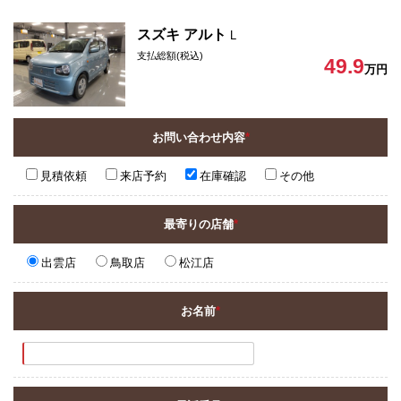
スズキ アルト
L
支払総額(税込)
49.9
万円
お問い合わせ内容
*
見積依頼
来店予約
在庫確認
その他
最寄りの店舗
*
出雲店
鳥取店
松江店
お名前
*