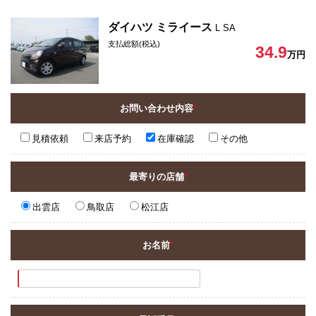
ダイハツ ミライース
L SA
支払総額(税込)
34.9
万円
お問い合わせ内容
*
見積依頼
来店予約
在庫確認
その他
最寄りの店舗
*
出雲店
鳥取店
松江店
お名前
*