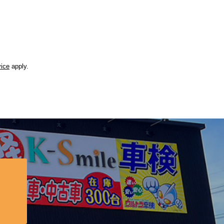
vice
apply.
？