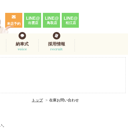
LINE@
LINE@
LINE@
出雲店
鳥取店
松江店
来店予約
納車式
採用情報
voice
recruit
トップ
在庫お問い合わせ
。
い。