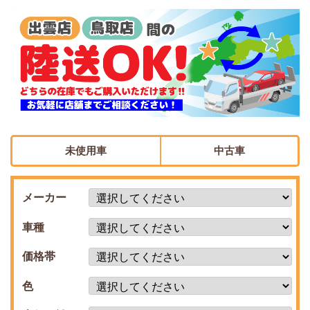
未使用車
中古車
メーカー
車種
価格帯
色