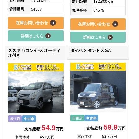
走行距離
73,322Km
走行距離
132,800Km
管理番号
54537
管理番号
54575
在庫お問い合わせ
在庫お問い合わせ
詳細はこちら
詳細はこちら
スズキ ワゴンR FX オーディ
ダイハツ タント X SA
オ付き
出雲店
中古車
松江店
中古車
59.9
54.9
支払総額
万円
支払総額
万円
車両本体
52.7万円
車両本体
45.2万円