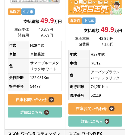
鳥取店
中古車
49.9
鳥取店
中古車
支払総額
万円
49.9
車両本体
40.3万円
支払総額
万円
諸費用
9.6万円
車両本体
42.8万円
諸費用
7.1万円
年式
H29年式
車検
車検受渡
年式
H27年式
サマーブルーメタ
車検
R8/12
色
リック/ホワイト
アーバンブラウン
色
走行距離
122,081Km
パールメタリック
管理番号
54477
走行距離
74,251Km
管理番号
52119
在庫お問い合わせ
在庫お問い合わせ
詳細はこちら
詳細はこちら
スズキ ワゴンR スティングレ
スズキ ワゴンR FX