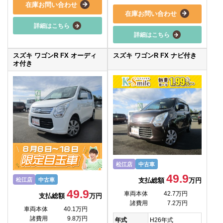
在庫お問い合わせ
在庫お問い合わせ
詳細はこちら
詳細はこちら
スズキ ワゴンR FX オーディ
スズキ ワゴンR FX ナビ付き
オ付き
松江店
中古車
49.9
支払総額
万円
松江店
中古車
49.9
車両本体
42.7万円
支払総額
万円
諸費用
7.2万円
車両本体
40.1万円
諸費用
9.8万円
年式
H26年式