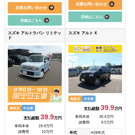
在庫お問い合わせ
在庫お問い合わせ
詳細はこちら
詳細はこちら
スズキ アルトラパン リミテッ
スズキ アルト X
ド
鳥取店
中古車
39.9
支払総額
万円
鳥取店
中古車
39.9
車両本体
30.4万円
支払総額
万円
諸費用
9.5万円
車両本体
29.9万円
諸費用
10万円
年式
H28年式