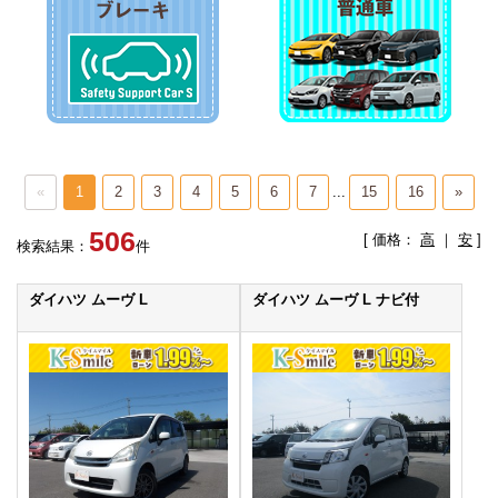
«
1
2
3
4
5
6
7
...
15
16
»
506
[ 価格：
高
｜
安
]
検索結果：
件
ダイハツ ムーヴ L
ダイハツ ムーヴ L ナビ付