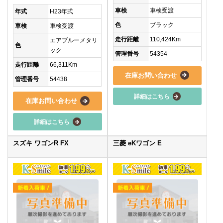
車検
車検受渡
年式
H23年式
色
ブラック
車検
車検受渡
走行距離
110,424Km
エアブルーメタリ
色
ック
管理番号
54354
走行距離
66,311Km
在庫お問い合わせ
管理番号
54438
詳細はこちら
在庫お問い合わせ
詳細はこちら
スズキ ワゴンR FX
三菱 eKワゴン E