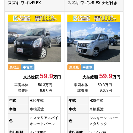
スズキ ワゴンR FX
スズキ ワゴンR FX ナビ付き
鳥取店
中古車
鳥取店
中古車
59.9
59.9
支払総額
万円
支払総額
万円
車両本体
50.3万円
車両本体
50.3万円
諸費用
9.6万円
諸費用
9.6万円
年式
H26年式
年式
H28年式
車検
車検受渡
車検
車検受渡
ミステリアスバイ
シルキーシルバー
色
色
オレットパール
メタリック
走行距離
35,403Km
走行距離
56,542Km