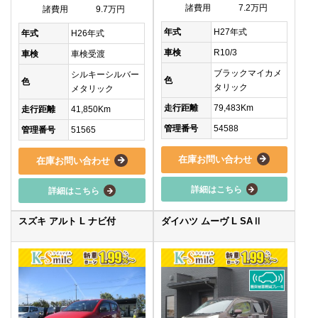
諸費用
7.2万円
諸費用
9.7万円
年式
H27年式
年式
H26年式
車検
R10/3
車検
車検受渡
ブラックマイカメ
シルキーシルバー
色
色
タリック
メタリック
走行距離
79,483Km
走行距離
41,850Km
管理番号
54588
管理番号
51565
在庫お問い合わせ
在庫お問い合わせ
詳細はこちら
詳細はこちら
スズキ アルト L ナビ付
ダイハツ ムーヴ L SAⅡ