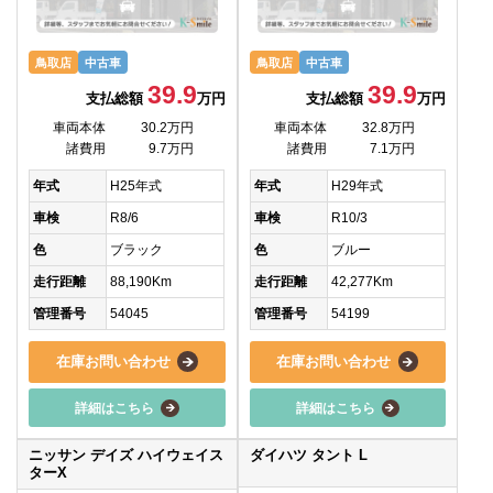
鳥取店
中古車
鳥取店
中古車
39.9
39.9
支払総額
万円
支払総額
万円
車両本体
30.2万円
車両本体
32.8万円
諸費用
9.7万円
諸費用
7.1万円
年式
H25年式
年式
H29年式
車検
R8/6
車検
R10/3
色
ブラック
色
ブルー
走行距離
88,190Km
走行距離
42,277Km
管理番号
54045
管理番号
54199
在庫お問い合わせ
在庫お問い合わせ
詳細はこちら
詳細はこちら
ニッサン デイズ ハイウェイス
ダイハツ タント L
ターX