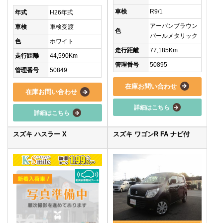
車検
R9/1
年式
H26年式
アーバンブラウン
車検
車検受渡
色
パールメタリック
色
ホワイト
走行距離
77,185Km
走行距離
44,590Km
管理番号
50895
管理番号
50849
在庫お問い合わせ
在庫お問い合わせ
詳細はこちら
詳細はこちら
スズキ ハスラー X
スズキ ワゴンR FA ナビ付