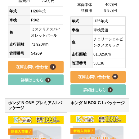
諸費用
7.2万円
車両本体
40万円
諸費用
9.9万円
年式
H26年式
車検
R9/2
年式
H25年式
ミステリアスバイ
車検
車検受渡
色
オレットパール
チェリーシェルピ
色
走行距離
71,920Km
ンクメタリック
管理番号
54269
走行距離
61,025Km
管理番号
53136
在庫お問い合わせ
在庫お問い合わせ
詳細はこちら
詳細はこちら
ホンダ N ONE プレミアムLパ
ホンダ N BOX G Lパッケージ
ッケージ