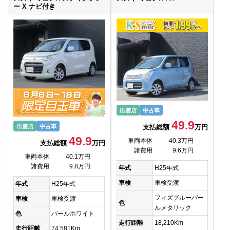
ー X ナビ付き
出雲店
中古車
49.9
支払総額
万円
出雲店
中古車
49.9
車両本体
40.3万円
支払総額
万円
諸費用
9.6万円
車両本体
40.1万円
諸費用
9.8万円
年式
H25年式
車検
車検受渡
年式
H25年式
フィズブルーパー
車検
車検受渡
色
ルメタリック
色
パールホワイト
走行距離
18,210Km
走行距離
74,581Km