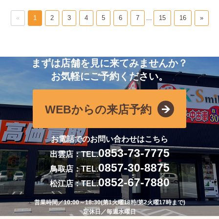
«
1
2
3
4
5
6
7
...
15
16
»
まずは店舗を見に来てみませんか？
お気軽にご予約ください。
WEBからの来店予約
お電話でのお問い合わせはこちら
0853-73-7775
出雲店：TEL.
0857-30-8875
鳥取店：TEL.
0852-67-7880
松江店：TEL.
営業時間／10:00～18:30(第1火曜18時/第2火曜17時まで)
定休日／毎週水曜日