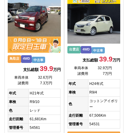
出雲店
4WD
中古車
39.9
鳥取店
4WD
支払総額
万円
中古車
39.9
車両本体
32.9万円
支払総額
万円
諸費用
7万円
車両本体
32.6万円
諸費用
7.3万円
年式
H24年式
車検
R9/4
年式
H21年式
コットンアイボリ
車検
R9/10
色
ー
色
レッド
走行距離
67,506Km
走行距離
61,681Km
管理番号
54531
管理番号
54561