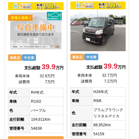
鳥取店
中古車
鳥取店
中古車
39.9
39.9
支払総額
万円
支払総額
万円
車両本体
32.7万円
車両本体
32.9万円
諸費用
7.2万円
諸費用
7万円
年式
H26年式
年式
R4年式
車検
R9/6
車検
R10/2
プラムブラウンク
色
パープル
色
リスタルマイカ
走行距離
104,611Km
走行距離
88,952Km
管理番号
54638
管理番号
54159