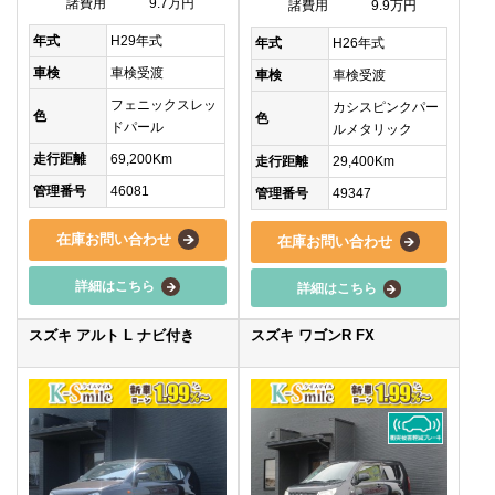
諸費用
9.7万円
諸費用
9.9万円
年式
H29年式
年式
H26年式
車検
車検受渡
車検
車検受渡
フェニックスレッ
カシスピンクパー
色
色
ドパール
ルメタリック
走行距離
69,200Km
走行距離
29,400Km
管理番号
46081
管理番号
49347
在庫お問い合わせ
在庫お問い合わせ
詳細はこちら
詳細はこちら
スズキ アルト L ナビ付き
スズキ ワゴンR FX