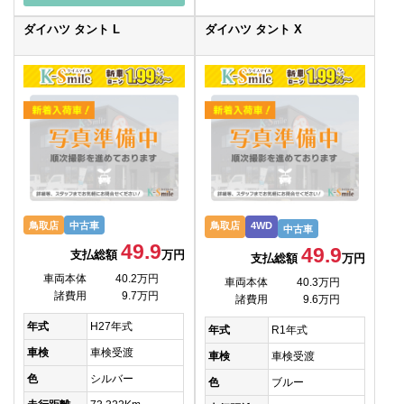
ダイハツ タント L
ダイハツ タント X
鳥取店
中古車
鳥取店
4WD
中古車
49.9
49.9
支払総額
万円
支払総額
万円
車両本体
40.2万円
車両本体
40.3万円
諸費用
9.7万円
諸費用
9.6万円
年式
H27年式
年式
R1年式
車検
車検受渡
車検
車検受渡
色
シルバー
色
ブルー