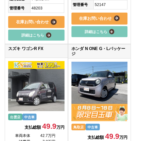
管理番号
52147
管理番号
48203
在庫お問い合わせ
在庫お問い合わせ
詳細はこちら
詳細はこちら
スズキ ワゴンR FX
ホンダ N ONE G・Lパッケー
ジ
出雲店
中古車
49.9
支払総額
万円
鳥取店
中古車
49.9
車両本体
42.7万円
支払総額
万円