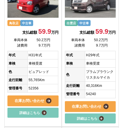
鳥取店
中古車
出雲店
中古車
59.9
59.9
支払総額
万円
支払総額
万円
車両本体
50.2万円
車両本体
50.2万円
諸費用
9.7万円
諸費用
9.7万円
年式
H31年式
年式
H29年式
車検
車検受渡
車検
車検受渡
色
ピュアレッド
プラムブラウンク
色
リスタルマイカ
走行距離
55,765Km
走行距離
40,316Km
管理番号
52356
管理番号
54240
在庫お問い合わせ
在庫お問い合わせ
詳細はこちら
詳細はこちら