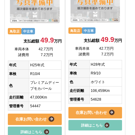
鳥取店
中古車
鳥取店
中古車
49.9
49.9
支払総額
万円
支払総額
万円
車両本体
42.7万円
車両本体
42.7万円
諸費用
7.2万円
諸費用
7.2万円
年式
H28年式
年式
H25年式
車検
R9/10
車検
R10/4
色
ホワイト
プレミアムディー
色
プモカパール
走行距離
106,459Km
走行距離
47,000Km
管理番号
54628
管理番号
54447
在庫お問い合わせ
在庫お問い合わせ
詳細はこちら
詳細はこちら