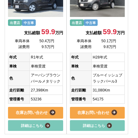
出雲店
中古車
出雲店
中古車
59.9
59.9
支払総額
万円
支払総額
万円
車両本体
50.4万円
車両本体
50.1万円
諸費用
9.5万円
諸費用
9.8万円
年式
R1年式
年式
H28年式
車検
車検受渡
車検
車検受渡
アーバンブラウン
ブルーイッシュブ
色
色
パールメタリック
ラックパール3
走行距離
27,398Km
走行距離
31,080Km
管理番号
53236
管理番号
54175
在庫お問い合わせ
在庫お問い合わせ
詳細はこちら
詳細はこちら