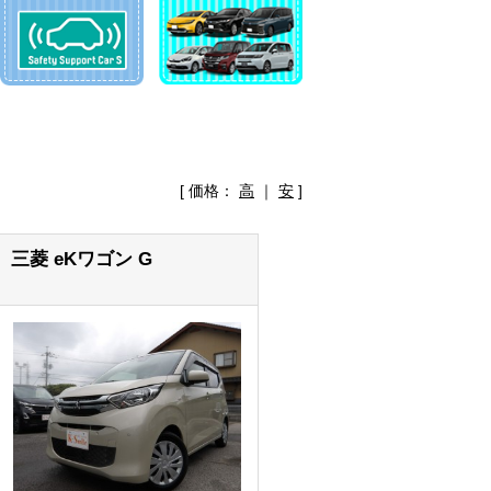
[ 価格：
高
｜
安
]
三菱 eKワゴン G