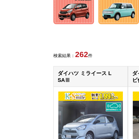
262
検索結果：
件
ダイハツ ミライース L
ダ
SAⅢ
ビ