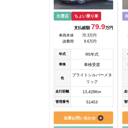
出雲店
ちょい乗り車
79.9
支払総額
万円
車両本体
70.3万円
諸費用
9.6万円
年式
R5年式
車検
車検受渡
ブライトシルバーメタ
色
リック
走行距離
13,428Km
走
管理番号
51453
管
在庫お問い合わせ