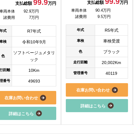
99.9
99.9
支払総額
万円
支払総額
万円
車両本体
90.4万円
車両本体
92.9万円
諸費用
9.5万円
諸費用
7万円
年式
R5年式
年式
R7年式
車検
車検受渡
車検
令和10年9月
色
ブラック
ソフトベージュメタリ
色
ック
走行距離
20,002Km
行距離
10Km
管理番号
40119
理番号
49693
在庫お問い合わせ
在庫お問い合わせ
詳細はこちら
詳細はこちら