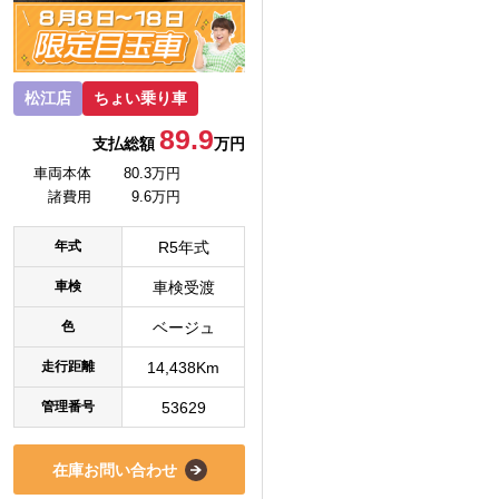
松江店
ちょい乗り車
89.9
支払総額
万円
車両本体
80.3万円
諸費用
9.6万円
年式
R5年式
車検
車検受渡
色
ベージュ
走行距離
14,438Km
管理番号
53629
在庫お問い合わせ