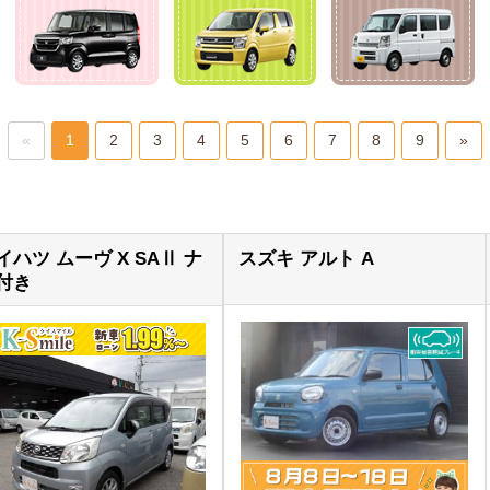
«
1
2
3
4
5
6
7
8
9
»
イハツ ムーヴ X SAⅡ ナ
スズキ アルト A
付き