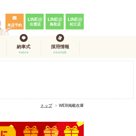
LINE@
LINE@
LINE@
出雲店
鳥取店
松江店
来店予約
納車式
採用情報
voice
recruit
トップ
WEB掲載在庫