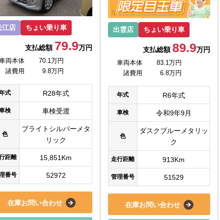
松江店
ちょい乗り車
出雲店
ちょい乗り車
79.9
89.9
支払総額
万円
支払総額
万円
車両本体
70.1万円
車両本体
83.1万円
諸費用
9.8万円
諸費用
6.8万円
年式
R28年式
年式
R6年式
車検
車検受渡
車検
令和9年9月
ブライトシルバーメタ
ダスクブルーメタリッ
色
色
リック
ク
行距離
15,851Km
走行距離
913Km
理番号
52972
管理番号
51529
在庫お問い合わせ
在庫お問い合わせ