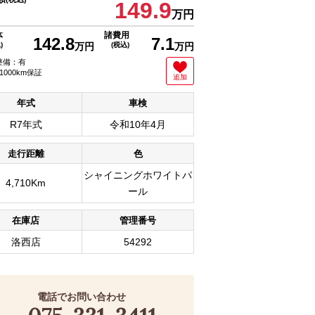
149.9
万円
体
諸費用
142.8
7.1
)
万円
(税込)
万円
整備：有
1000km保証
追加
年式
車検
R7年式
令和10年4月
走行距離
色
シャイニングホワイトパ
4,710Km
ール
在庫店
管理番号
洛西店
54292
電話でお問い合わせ