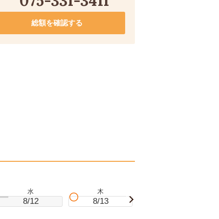
075-331-3411
総額を確認する
水
木
金
8/12
8/13
8/14