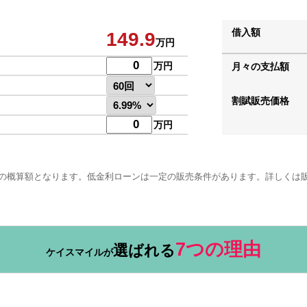
借入額
149.9
万円
万円
月々の支払額
割賦販売価格
万円
の概算額となります。低金利ローンは一定の販売条件があります。詳しくは
7つの理由
選ばれる
ケイスマイルが