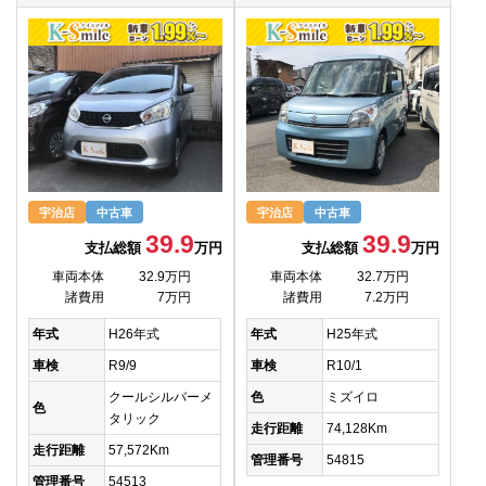
宇治店
中古車
宇治店
中古車
39.9
39.9
支払総額
万円
支払総額
万円
車両本体
32.9万円
車両本体
32.7万円
諸費用
7万円
諸費用
7.2万円
年式
H26年式
年式
H25年式
車検
R9/9
車検
R10/1
クールシルバーメ
色
ミズイロ
色
タリック
走行距離
74,128Km
走行距離
57,572Km
管理番号
54815
管理番号
54513