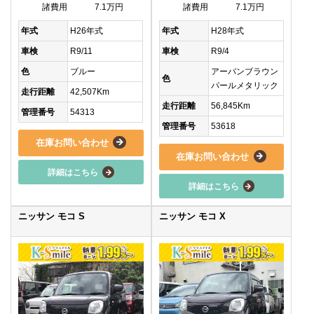
諸費用
7.1万円
諸費用
7.1万円
年式
H26年式
年式
H28年式
車検
R9/11
車検
R9/4
色
ブルー
アーバンブラウン
色
パールメタリック
走行距離
42,507Km
走行距離
56,845Km
管理番号
54313
管理番号
53618
在庫お問い合わせ
在庫お問い合わせ
詳細はこちら
詳細はこちら
ニッサン モコ S
ニッサン モコ X