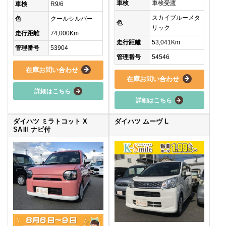
車検
車検受渡
車検
R9/6
スカイブルーメタ
色
クールシルバー
色
リック
走行距離
74,000Km
走行距離
53,041Km
管理番号
53904
管理番号
54546
在庫お問い合わせ
在庫お問い合わせ
詳細はこちら
詳細はこちら
ダイハツ ミラトコット X
ダイハツ ムーヴ L
SAⅢ ナビ付