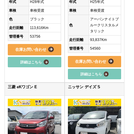
年式
H28年式
年式
H25年式
車検
車検受渡
車検
車検受渡
色
ブラック
アーバンナイトブ
色
ルークリスタルメ
走行距離
113,616Km
タリック
管理番号
53756
走行距離
93,837Km
管理番号
54560
在庫お問い合わせ
在庫お問い合わせ
詳細はこちら
詳細はこちら
三菱 eKワゴン E
ニッサン デイズ S