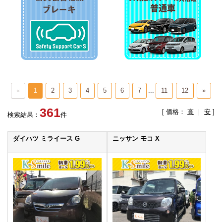
«
1
2
3
4
5
6
7
...
11
12
»
361
[ 価格：
高
｜
安
]
検索結果：
件
ダイハツ ミライース G
ニッサン モコ X