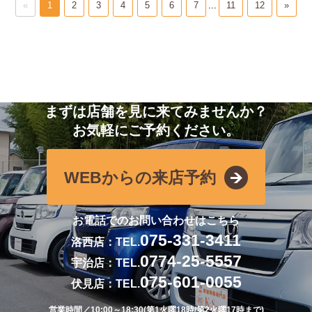
«
1
2
3
4
5
6
7
...
11
12
»
まずは店舗を見に来てみませんか？
お気軽にご予約ください。
WEBからの来店予約
お電話でのお問い合わせはこちら
075-331-3411
洛西店：TEL.
0774-25-5557
宇治店：TEL.
075-601-0055
伏見店：TEL.
営業時間／10:00～18:30(第1火曜18時/第2火曜17時まで)