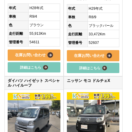
年式
H28年式
年式
H29年式
車検
R9/4
車検
R8/9
色
ブラウン
色
ブラックパール
走行距離
55,913Km
走行距離
33,472Km
管理番号
54611
管理番号
52607
在庫お問い合わせ
在庫お問い合わせ
詳細はこちら
詳細はこちら
ダイハツ ハイゼット スペシャ
ニッサン モコ ドルチェX
ル ハイルーフ