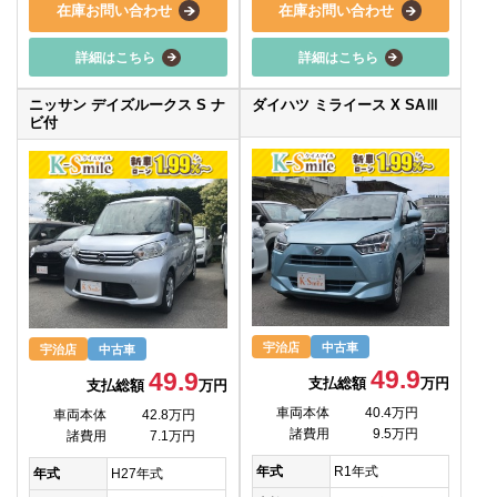
在庫お問い合わせ
在庫お問い合わせ
詳細はこちら
詳細はこちら
ニッサン デイズルークス S ナ
ダイハツ ミライース X SAⅢ
ビ付
宇治店
中古車
宇治店
中古車
49.9
49.9
支払総額
万円
支払総額
万円
車両本体
40.4万円
車両本体
42.8万円
諸費用
9.5万円
諸費用
7.1万円
年式
R1年式
年式
H27年式