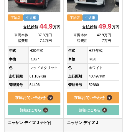
宇治店
中古車
宇治店
中古車
44.9
49.9
支払総額
万円
支払総額
万円
車両本体
37.8万円
車両本体
42.9万円
諸費用
7.1万円
諸費用
7万円
年式
H30年式
年式
H27年式
車検
R10/7
車検
R8/8
色
レッドメタリック
色
ホワイト
走行距離
81,109Km
走行距離
40,497Km
管理番号
54406
管理番号
52880
在庫お問い合わせ
在庫お問い合わせ
詳細はこちら
詳細はこちら
ニッサン デイズ J ナビ付
ニッサン デイズ J