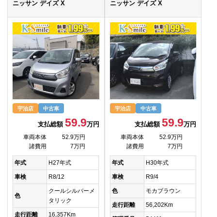
ニッサン デイズ X
ニッサン デイズ X
宇治店
中古車
宇治店
中古車
59.9
59.9
支払総額
万円
支払総額
万円
車両本体
52.9万円
車両本体
52.9万円
諸費用
7万円
諸費用
7万円
年式
H27年式
年式
H30年式
車検
R8/12
車検
R9/4
クールシルバーメ
色
モカブラウン
色
タリック
走行距離
56,202Km
走行距離
16,357Km