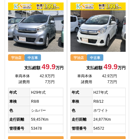
宇治店
中古車
宇治店
中古車
49.9
49.9
支払総額
万円
支払総額
万円
車両本体
42.9万円
車両本体
42.9万円
諸費用
7万円
諸費用
7万円
年式
H29年式
年式
H27年式
車検
R8/8
車検
R8/12
色
シルバー
色
ホワイト
走行距離
59,457Km
走行距離
24,877Km
管理番号
53478
管理番号
54572