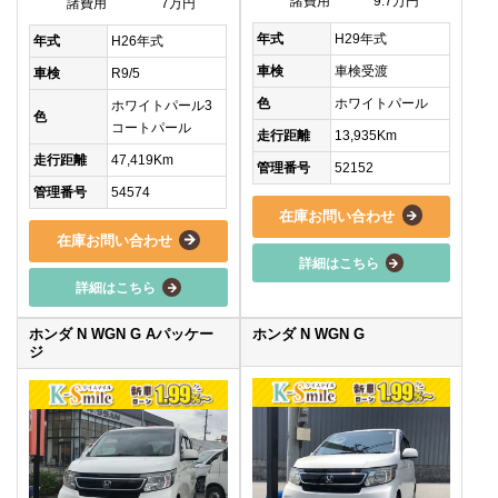
諸費用
9.7万円
諸費用
7万円
年式
H29年式
年式
H26年式
車検
車検受渡
車検
R9/5
色
ホワイトパール
ホワイトパール3
色
コートパール
走行距離
13,935Km
走行距離
47,419Km
管理番号
52152
管理番号
54574
在庫お問い合わせ
在庫お問い合わせ
詳細はこちら
詳細はこちら
ホンダ N WGN G Aパッケー
ホンダ N WGN G
ジ