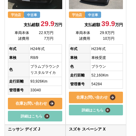
宇治店
中古車
宇治店
中古車
29.9
39.9
支払総額
万円
支払総額
万円
車両本体
22.9万円
車両本体
29.9万円
諸費用
7万円
諸費用
10万円
年式
H24年式
年式
H23年式
車検
R8/9
車検
車検受渡
プラムブラウンク
色
ブラウン
色
リスタルマイカ
走行距離
52,160Km
走行距離
93,926Km
管理番号
54284
管理番号
33040
在庫お問い合わせ
在庫お問い合わせ
詳細はこちら
詳細はこちら
ニッサン デイズ J
スズキ スペーシア X