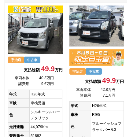
宇治店
中古車
49.9
支払総額
万円
宇治店
中古車
車両本体
40.3万円
49.9
支払総額
万円
諸費用
9.6万円
車両本体
42.8万円
年式
H28年式
諸費用
7.1万円
車検
車検受渡
年式
H26年式
シルキーシルバー
車検
R9/5
色
メタリック
ブルーイッシュブ
色
走行距離
44,079Km
ラックパール3
管理番号
51892