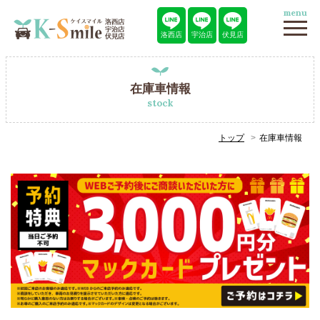
menu
洛西店
宇治店
伏見店
在庫車情報
stock
トップ
在庫車情報