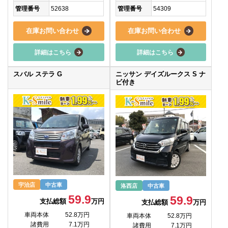
管理番号
52638
管理番号
54309
在庫お問い合わせ
在庫お問い合わせ
詳細はこちら
詳細はこちら
スバル ステラ G
ニッサン デイズルークス S ナ
ビ付き
宇治店
中古車
洛西店
中古車
59.9
59.9
支払総額
万円
支払総額
万円
車両本体
52.8万円
車両本体
52.8万円
諸費用
7.1万円
諸費用
7.1万円