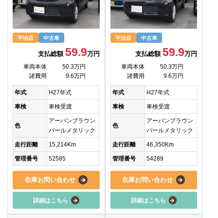
宇治店
中古車
宇治店
中古車
59.9
59.9
支払総額
万円
支払総額
万円
車両本体
50.3万円
車両本体
50.3万円
諸費用
9.6万円
諸費用
9.6万円
年式
H27年式
年式
H27年式
車検
車検受渡
車検
車検受渡
アーバンブラウン
アーバンブラウン
色
色
パールメタリック
パールメタリック
走行距離
15,214Km
走行距離
46,350Km
管理番号
52585
管理番号
54289
在庫お問い合わせ
在庫お問い合わせ
詳細はこちら
詳細はこちら