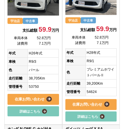
宇治店
中古車
宇治店
中古車
59.9
59.9
支払総額
万円
支払総額
万円
車両本体
52.8万円
車両本体
52.8万円
諸費用
7.1万円
諸費用
7.1万円
年式
H28年式
年式
H26年式
車検
R9/1
車検
R9/3
プレミアムホワイ
色
パール
色
トパールⅡ
走行距離
38,705Km
走行距離
39,200Km
管理番号
53750
管理番号
54624
在庫お問い合わせ
在庫お問い合わせ
詳細はこちら
詳細はこちら
ホンダ N ONE G ナビ付き
ダイハツ ムーヴ X SA