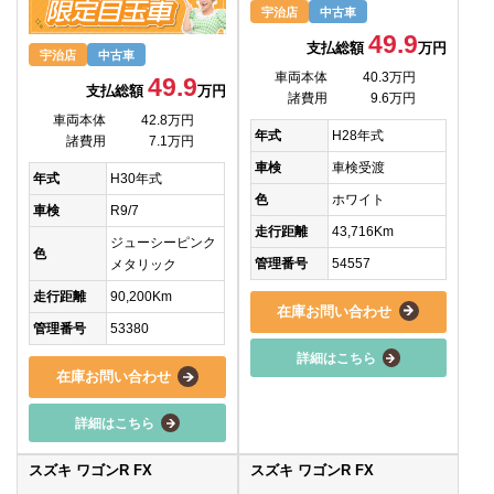
宇治店
中古車
49.9
支払総額
万円
宇治店
中古車
車両本体
40.3万円
49.9
支払総額
万円
諸費用
9.6万円
車両本体
42.8万円
年式
H28年式
諸費用
7.1万円
車検
車検受渡
年式
H30年式
色
ホワイト
車検
R9/7
走行距離
43,716Km
ジューシーピンク
色
管理番号
54557
メタリック
走行距離
90,200Km
在庫お問い合わせ
管理番号
53380
詳細はこちら
在庫お問い合わせ
詳細はこちら
スズキ ワゴンR FX
スズキ ワゴンR FX