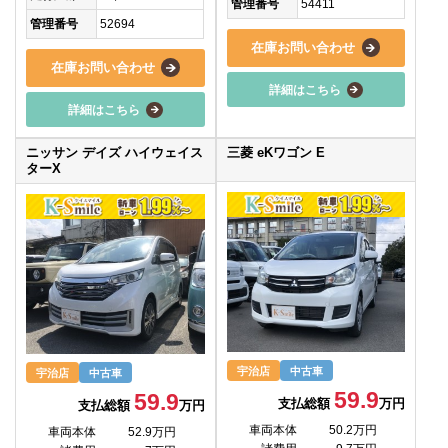
管理番号
54411
管理番号
52694
在庫お問い合わせ
在庫お問い合わせ
詳細はこちら
詳細はこちら
ニッサン デイズ ハイウェイス
三菱 eKワゴン E
ターX
宇治店
中古車
宇治店
中古車
59.9
59.9
支払総額
万円
支払総額
万円
車両本体
50.2万円
車両本体
52.9万円