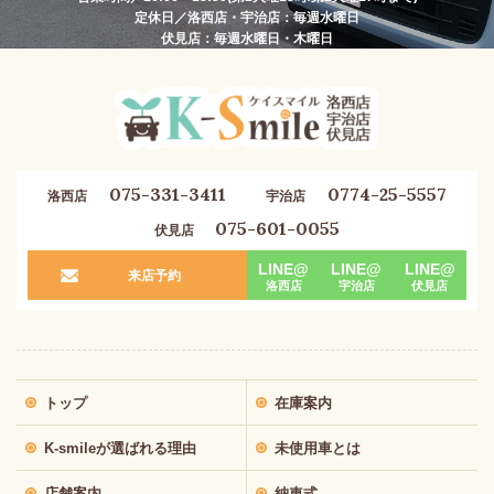
定休日／洛西店・宇治店：毎週水曜日
伏見店：毎週水曜日・木曜日
075-331-3411
0774-25-5557
洛西店
宇治店
075-601-0055
伏見店
LINE@
LINE@
LINE@
来店予約
洛西店
宇治店
伏見店
トップ
在庫案内
K-smileが選ばれる理由
未使用車とは
店舗案内
納車式