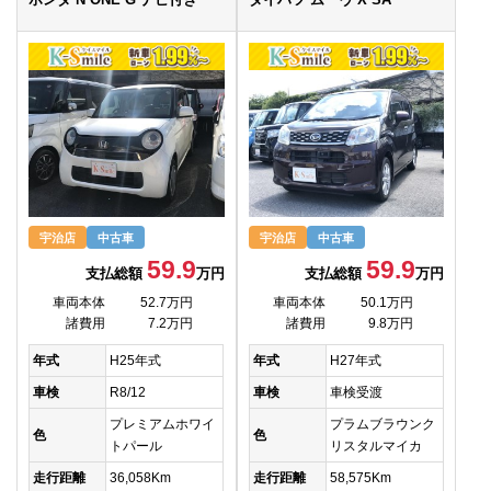
宇治店
中古車
宇治店
中古車
59.9
59.9
支払総額
万円
支払総額
万円
車両本体
52.7万円
車両本体
50.1万円
諸費用
7.2万円
諸費用
9.8万円
年式
H25年式
年式
H27年式
車検
R8/12
車検
車検受渡
プレミアムホワイ
プラムブラウンク
色
色
トパール
リスタルマイカ
走行距離
36,058Km
走行距離
58,575Km