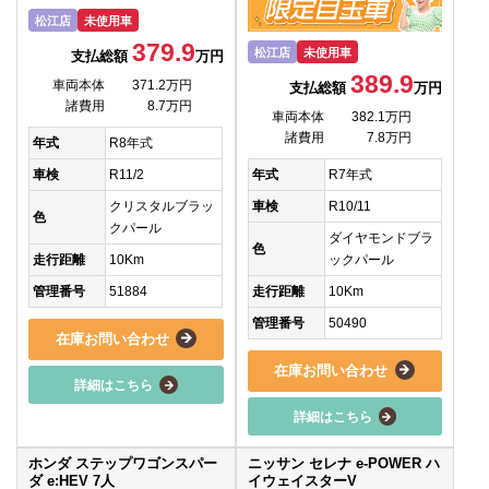
松江店
未使用車
379.9
松江店
未使用車
支払総額
万円
389.9
車両本体
371.2万円
支払総額
万円
諸費用
8.7万円
車両本体
382.1万円
諸費用
7.8万円
年式
R8年式
車検
R11/2
年式
R7年式
クリスタルブラッ
車検
R10/11
色
クパール
ダイヤモンドブラ
色
走行距離
10Km
ックパール
管理番号
51884
走行距離
10Km
管理番号
50490
在庫お問い合わせ
在庫お問い合わせ
詳細はこちら
詳細はこちら
ホンダ ステップワゴンスパー
ニッサン セレナ e-POWER ハ
ダ e:HEV 7人
イウェイスターV