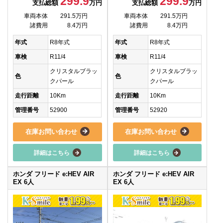
299.9
299.9
支払総額
万円
支払総額
万円
車両本体
291.5万円
車両本体
291.5万円
諸費用
8.4万円
諸費用
8.4万円
年式
R8年式
年式
R8年式
車検
R11/4
車検
R11/4
クリスタルブラッ
クリスタルブラッ
色
色
クパール
クパール
走行距離
10Km
走行距離
10Km
管理番号
52900
管理番号
52920
在庫お問い合わせ
在庫お問い合わせ
詳細はこちら
詳細はこちら
ホンダ フリード e:HEV AIR
ホンダ フリード e:HEV AIR
EX 6人
EX 6人