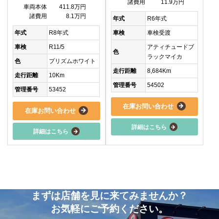
諸費用
11.9万円
車両本体
411.8万円
諸費用
8.1万円
年式
R6年式
車検
車検受渡
年式
R8年式
アティチュードブ
車検
R11/5
色
ラックマイカ
色
プリズムホワイト
走行距離
8,684Km
走行距離
10Km
管理番号
54502
管理番号
53452
在庫お問い合わせ
在庫お問い合わせ
詳細はこちら
詳細はこちら
まずは店舗を見に来てみませんか？
お気軽にご予約ください。