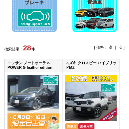
28
[ 価格：
高
｜
安
]
検索結果：
件
ニッサン ノートオーラ e-
スズキ クロスビー ハイブリッ
POWER G leather edition
ドMZ
鳥取店
未使用車