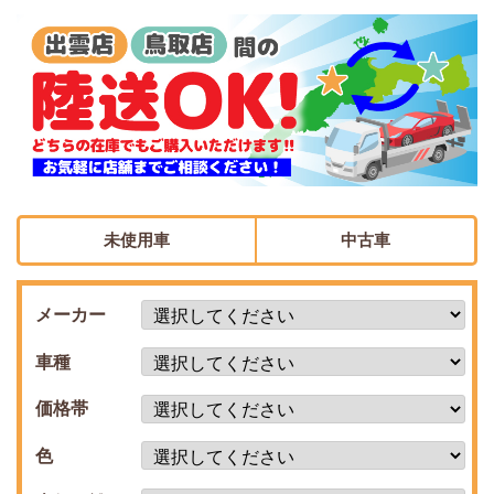
未使用車
中古車
メーカー
車種
価格帯
色