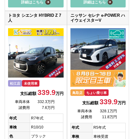
詳細はこちら
詳細はこちら
トヨタ シエンタ HYBRID Z 7
ニッサン セレナ e-POWER ハ
人
イウェイスターV
松江店
未使用車
339.9
鳥取店
ちょい乗り車
支払総額
万円
339.9
車両本体
332.3万円
支払総額
万円
諸費用
7.6万円
車両本体
328.1万円
諸費用
11.8万円
年式
R7年式
車検
R10/10
年式
R5年式
色
ブラック
車検
車検受渡