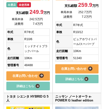
259.9
出雲店
未使用車
支払総額
万円
249.9
車両本体
252.7万円
支払総額
万円
諸費用
7.2万円
車両本体
242.5万円
諸費用
7.4万円
年式
R7年式
車検
R10/12
年式
R7年式
ピュアホワイトパ
車検
R10/6
色
ール/スーパーブ
ミッドナイトブラ
色
走行距離
10Km
ックパール
管理番号
51340
走行距離
10Km
管理番号
48488
在庫お問い合わせ
在庫お問い合わせ
詳細はこちら
詳細はこちら
トヨタ シエンタ HYBRID G 5
ニッサン ノートオーラ e-
人
POWER G leather edition