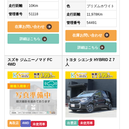
走行距離
10Km
色
プリズムホワイト
管理番号
51118
走行距離
11,978Km
管理番号
54491
在庫お問い合わせ
在庫お問い合わせ
詳細はこちら
詳細はこちら
スズキ ジムニーノマド FC
トヨタ シエンタ HYBRID Z 7
4WD
人
鳥取店
4WD
出雲店
未使用車
未使用車