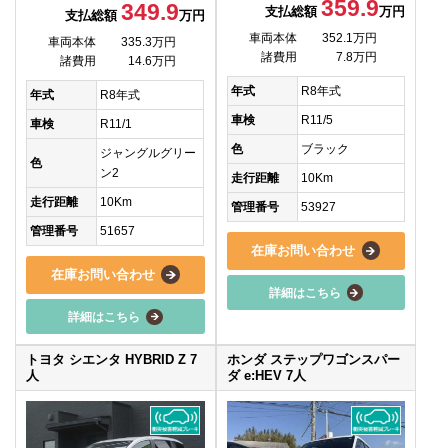
359.9
349.9
支払総額
万円
支払総額
万円
車両本体
352.1万円
車両本体
335.3万円
諸費用
7.8万円
諸費用
14.6万円
年式
R8年式
年式
R8年式
車検
R11/5
車検
R11/1
色
ブラック
ジャングルグリー
色
ン2
走行距離
10Km
走行距離
10Km
管理番号
53927
管理番号
51657
在庫お問い合わせ
在庫お問い合わせ
詳細はこちら
詳細はこちら
トヨタ シエンタ HYBRID Z 7
ホンダ ステップワゴンスパー
人
ダ e:HEV 7人