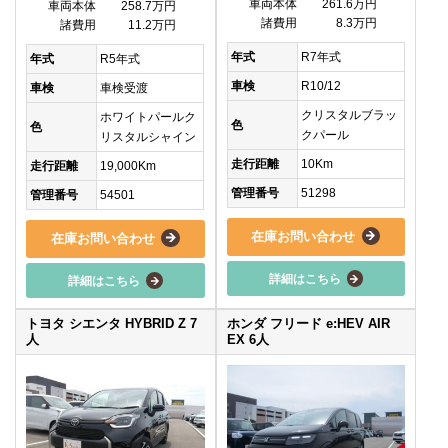
車両本体
261.6万円
車両本体
258.7万円
諸費用
8.3万円
諸費用
11.2万円
年式
R7年式
年式
R5年式
車検
R10/12
車検
車検受渡
クリスタルブラッ
ホワイトパールク
色
色
クパール
リスタルシャイン
走行距離
10Km
走行距離
19,000Km
管理番号
51298
管理番号
54501
在庫お問い合わせ
在庫お問い合わせ
詳細はこちら
詳細はこちら
トヨタ シエンタ HYBRID Z 7
ホンダ フリード e:HEV AIR
人
EX 6人