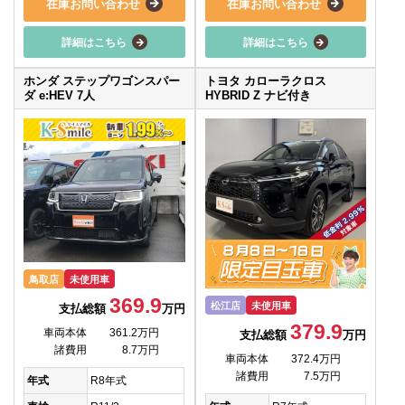
在庫お問い合わせ
在庫お問い合わせ
詳細はこちら
詳細はこちら
ホンダ ステップワゴンスパー
トヨタ カローラクロス
ダ e:HEV 7人
HYBRID Z ナビ付き
鳥取店
未使用車
369.9
松江店
未使用車
支払総額
万円
379.9
車両本体
361.2万円
支払総額
万円
諸費用
8.7万円
車両本体
372.4万円
諸費用
7.5万円
年式
R8年式