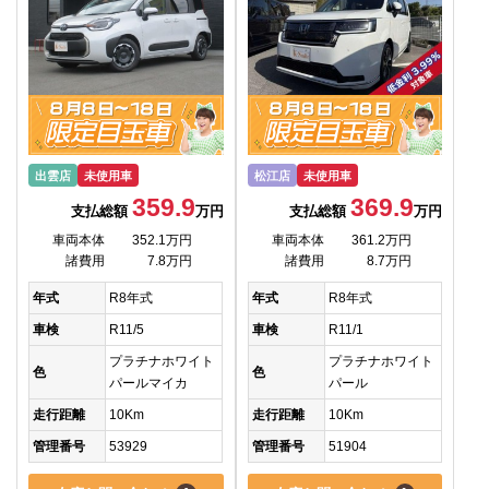
出雲店
未使用車
松江店
未使用車
359.9
369.9
支払総額
万円
支払総額
万円
車両本体
352.1万円
車両本体
361.2万円
諸費用
7.8万円
諸費用
8.7万円
年式
R8年式
年式
R8年式
車検
R11/5
車検
R11/1
プラチナホワイト
プラチナホワイト
色
色
パールマイカ
パール
走行距離
10Km
走行距離
10Km
管理番号
53929
管理番号
51904