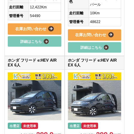
色
パール
走行距離
12,422Km
走行距離
10Km
管理番号
54490
管理番号
48622
在庫お問い合わせ
在庫お問い合わせ
詳細はこちら
詳細はこちら
ホンダ フリード e:HEV AIR
ホンダ フリード e:HEV AIR
EX 6人
EX 6人
出雲店
未使用車
出雲店
未使用車