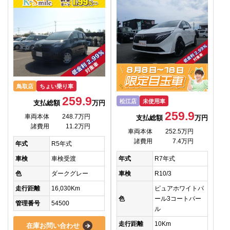
鳥取店
ちょい乗り車
259.9
松江店
未使用車
支払総額
万円
259.9
車両本体
248.7万円
支払総額
万円
諸費用
11.2万円
車両本体
252.5万円
諸費用
7.4万円
年式
R5年式
車検
車検受渡
年式
R7年式
色
ダークグレー
車検
R10/3
走行距離
16,030Km
ピュアホワイトパ
色
ール3コートパー
管理番号
54500
ル
走行距離
10Km
在庫お問い合わせ