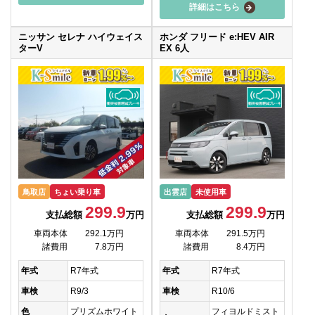
詳細はこちら
ニッサン セレナ ハイウェイス
ホンダ フリード e:HEV AIR
ターV
EX 6人
鳥取店
ちょい乗り車
出雲店
未使用車
299.9
299.9
支払総額
万円
支払総額
万円
車両本体
292.1万円
車両本体
291.5万円
諸費用
7.8万円
諸費用
8.4万円
年式
R7年式
年式
R7年式
車検
R9/3
車検
R10/6
色
プリズムホワイト
フィヨルドミスト