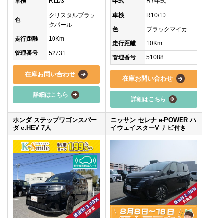
車検
R11/3
年式
R7年式
クリスタルブラッ
車検
R10/10
色
クパール
色
ブラックマイカ
走行距離
10Km
走行距離
10Km
管理番号
52731
管理番号
51088
在庫お問い合わせ
在庫お問い合わせ
詳細はこちら
詳細はこちら
ホンダ ステップワゴンスパー
ニッサン セレナ e-POWER ハ
ダ e:HEV 7人
イウェイスターV ナビ付き