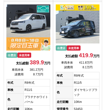
出雲店
未使用車
419.9
出雲店
未使用車
支払総額
万円
389.9
車両本体
411.8万円
支払総額
万円
諸費用
8.1万円
車両本体
381.2万円
諸費用
8.7万円
年式
R8年式
車検
R11/5
年式
R8年式
ダイヤモンドブラ
車検
R11/1
色
ック
プラチナホワイト
色
走行距離
10Km
パール
管理番号
53453
走行距離
10Km