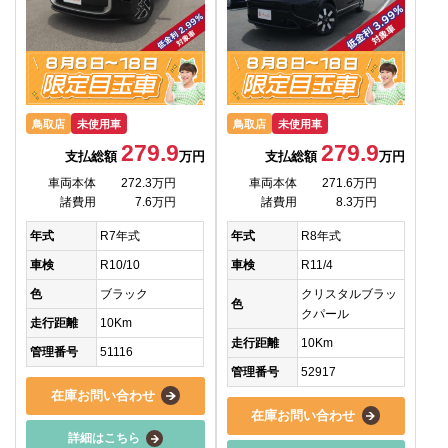
鳥取店
未使用車
鳥取店
未使用車
279.9
279.9
支払総額
万円
支払総額
万円
車両本体
272.3万円
車両本体
271.6万円
諸費用
7.6万円
諸費用
8.3万円
年式
R7年式
年式
R8年式
車検
R10/10
車検
R11/4
色
ブラック
クリスタルブラッ
色
クパール
走行距離
10Km
走行距離
10Km
管理番号
51116
管理番号
52917
在庫お問い合わせ
在庫お問い合わせ
詳細はこちら