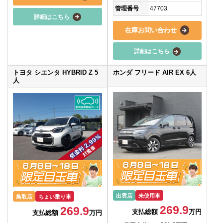
管理番号
47703
詳細はこちら
在庫お問い合わせ
詳細はこちら
トヨタ シエンタ HYBRID Z 5
ホンダ フリード AIR EX 6人
人
出雲店
未使用車
鳥取店
ちょい乗り車
269.9
269.9
支払総額
万円
支払総額
万円