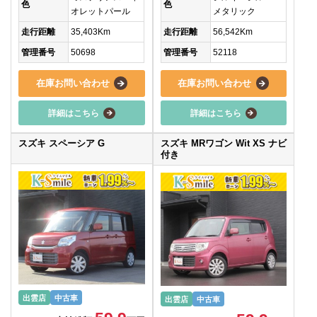
色
色
オレットパール
メタリック
走行距離
35,403Km
走行距離
56,542Km
管理番号
50698
管理番号
52118
在庫お問い合わせ
在庫お問い合わせ
詳細はこちら
詳細はこちら
スズキ スペーシア G
スズキ MRワゴン Wit XS ナビ
付き
出雲店
中古車
出雲店
中古車