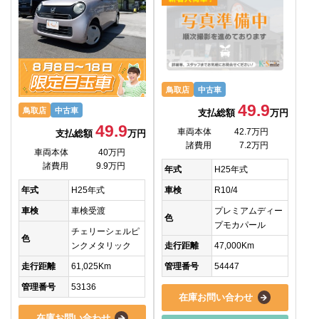
鳥取店
中古車
49.9
鳥取店
中古車
支払総額
万円
49.9
車両本体
42.7万円
支払総額
万円
諸費用
7.2万円
車両本体
40万円
諸費用
9.9万円
年式
H25年式
車検
R10/4
年式
H25年式
プレミアムディー
車検
車検受渡
色
プモカパール
チェリーシェルピ
色
走行距離
47,000Km
ンクメタリック
管理番号
54447
走行距離
61,025Km
管理番号
53136
在庫お問い合わせ
在庫お問い合わせ