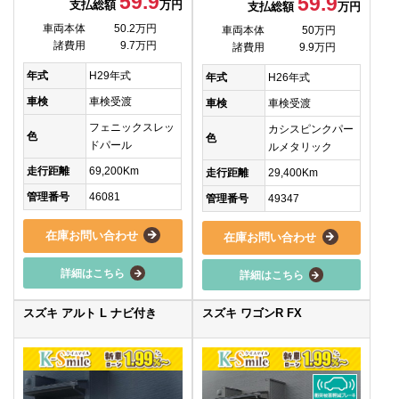
59.9
59.9
支払総額
万円
支払総額
万円
車両本体
50.2万円
車両本体
50万円
諸費用
9.7万円
諸費用
9.9万円
年式
H29年式
年式
H26年式
車検
車検受渡
車検
車検受渡
フェニックスレッ
カシスピンクパー
色
色
ドパール
ルメタリック
走行距離
69,200Km
走行距離
29,400Km
管理番号
46081
管理番号
49347
在庫お問い合わせ
在庫お問い合わせ
詳細はこちら
詳細はこちら
スズキ アルト L ナビ付き
スズキ ワゴンR FX