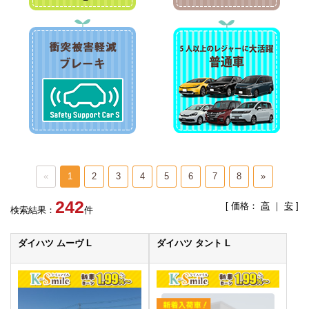
«
1
2
3
4
5
6
7
8
»
242
[ 価格：
高
｜
安
]
検索結果：
件
ダイハツ ムーヴ L
ダイハツ タント L