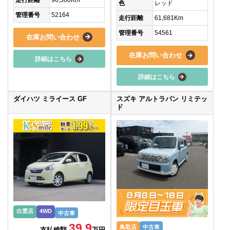
色
レッド
管理番号
52164
走行距離
61,681Km
管理番号
54561
在庫お問い合わせ
在庫お問い合わせ
詳細はこちら
詳細はこちら
ダイハツ ミライース GF
スズキ アルトラパン リミテッ
ド
出雲店
4WD
中古車
39.9
鳥取店
中古車
支払総額
万円