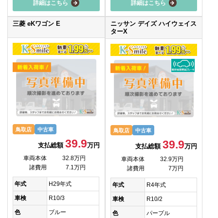
詳細はこちら
詳細はこちら
三菱 eKワゴン E
ニッサン デイズ ハイウェイス
ターX
鳥取店
中古車
鳥取店
中古車
39.9
39.9
支払総額
万円
支払総額
万円
車両本体
32.8万円
車両本体
32.9万円
諸費用
7.1万円
諸費用
7万円
年式
H29年式
年式
R4年式
車検
R10/3
車検
R10/2
色
ブルー
色
パープル