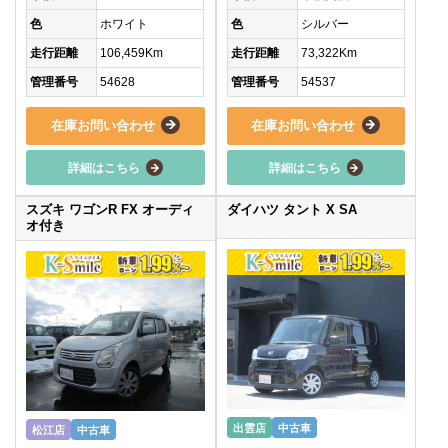
色
ホワイト
色
シルバー
走行距離
106,459Km
走行距離
73,322Km
管理番号
54628
管理番号
54537
在庫お問い合わせ
在庫お問い合わせ
詳細はこちら
詳細はこちら
スズキ ワゴンR FX オーディ
ダイハツ タント X SA
オ付き
出雲店
中古車
松江店
中古車