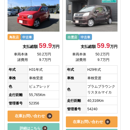
鳥取店
中古車
出雲店
中古車
59.9
59.9
支払総額
万円
支払総額
万円
車両本体
50.2万円
車両本体
50.2万円
諸費用
9.7万円
諸費用
9.7万円
年式
H31年式
年式
H29年式
車検
車検受渡
車検
車検受渡
色
ピュアレッド
プラムブラウンク
色
リスタルマイカ
走行距離
55,765Km
走行距離
40,316Km
管理番号
52356
管理番号
54240
在庫お問い合わせ
在庫お問い合わせ
詳細はこちら