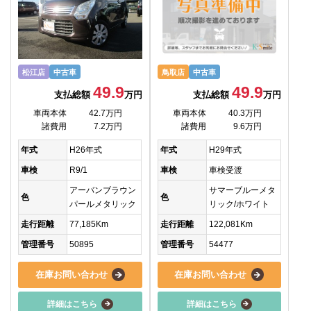
松江店
中古車
鳥取店
中古車
49.9
49.9
支払総額
万円
支払総額
万円
車両本体
42.7万円
車両本体
40.3万円
諸費用
7.2万円
諸費用
9.6万円
年式
H26年式
年式
H29年式
車検
R9/1
車検
車検受渡
アーバンブラウン
サマーブルーメタ
色
色
パールメタリック
リック/ホワイト
走行距離
77,185Km
走行距離
122,081Km
管理番号
50895
管理番号
54477
在庫お問い合わせ
在庫お問い合わせ
詳細はこちら
詳細はこちら