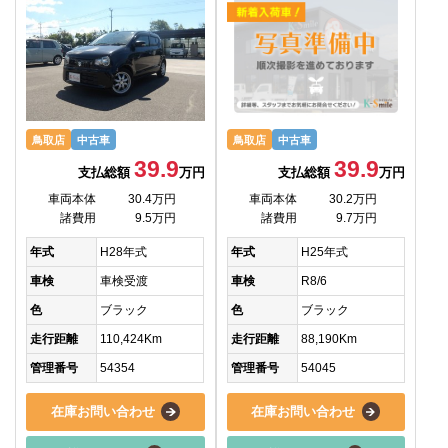
鳥取店
中古車
鳥取店
中古車
39.9
39.9
支払総額
万円
支払総額
万円
車両本体
30.4万円
車両本体
30.2万円
諸費用
9.5万円
諸費用
9.7万円
年式
H28年式
年式
H25年式
車検
車検受渡
車検
R8/6
色
ブラック
色
ブラック
走行距離
110,424Km
走行距離
88,190Km
管理番号
54354
管理番号
54045
在庫お問い合わせ
在庫お問い合わせ