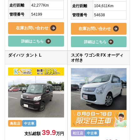
走行距離
42,277Km
走行距離
104,611Km
管理番号
54199
管理番号
54638
在庫お問い合わせ
在庫お問い合わせ
詳細はこちら
詳細はこちら
ダイハツ タント L
スズキ ワゴンR FX オーディ
オ付き
鳥取店
中古車
39.9
支払総額
万円
松江店
中古車