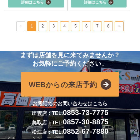
詳細はこちら
詳細はこちら
«
1
2
3
4
5
6
7
8
»
まずは店舗を見に来てみませんか？
お気軽にご予約ください。
WEBからの来店予約
お電話でのお問い合わせはこちら
0853-73-7775
出雲店：TEL.
0857-30-8875
鳥取店：TEL.
0852-67-7880
松江店：TEL.