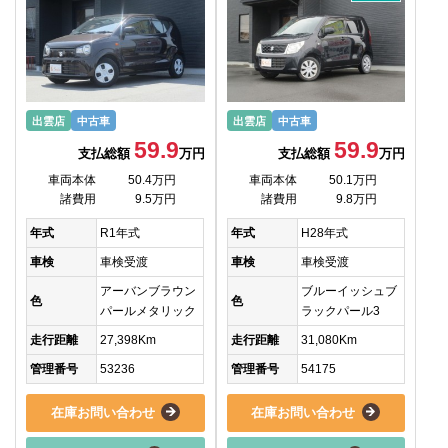
出雲店
中古車
出雲店
中古車
59.9
59.9
支払総額
万円
支払総額
万円
車両本体
50.4万円
車両本体
50.1万円
諸費用
9.5万円
諸費用
9.8万円
年式
R1年式
年式
H28年式
車検
車検受渡
車検
車検受渡
アーバンブラウン
ブルーイッシュブ
色
色
パールメタリック
ラックパール3
走行距離
27,398Km
走行距離
31,080Km
管理番号
53236
管理番号
54175
在庫お問い合わせ
在庫お問い合わせ