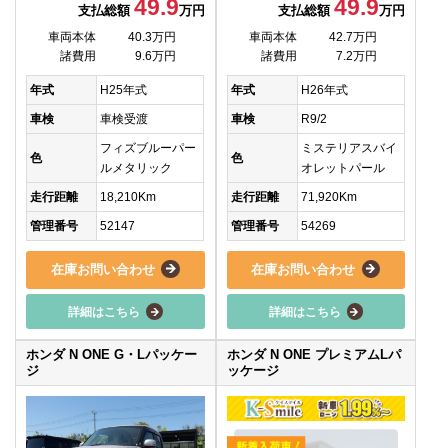
49.9
49.9
支払総額
万円
支払総額
万円
車両本体
40.3万円
車両本体
42.7万円
諸費用
9.6万円
諸費用
7.2万円
年式
H25年式
年式
H26年式
車検
車検受渡
車検
R9/2
フィズブルーパー
ミステリアスバイ
色
色
ルメタリック
オレットパール
走行距離
18,210Km
走行距離
71,920Km
管理番号
52147
管理番号
54269
在庫お問い合わせ
在庫お問い合わせ
詳細はこちら
詳細はこちら
ホンダ N ONE G・Lパッケー
ホンダ N ONE プレミアムLパ
ジ
ッケージ