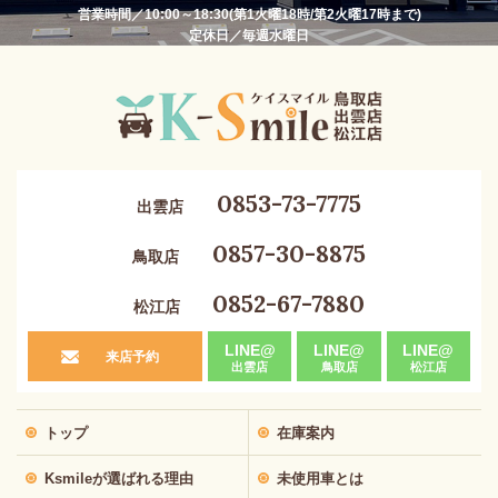
営業時間／10:00～18:30(第1火曜18時/第2火曜17時まで)
定休日／毎週水曜日
0853-73-7775
出雲店
0857-30-8875
鳥取店
0852-67-7880
松江店
LINE@
LINE@
LINE@
来店予約
出雲店
鳥取店
松江店
トップ
在庫案内
Ksmileが選ばれる理由
未使用車とは