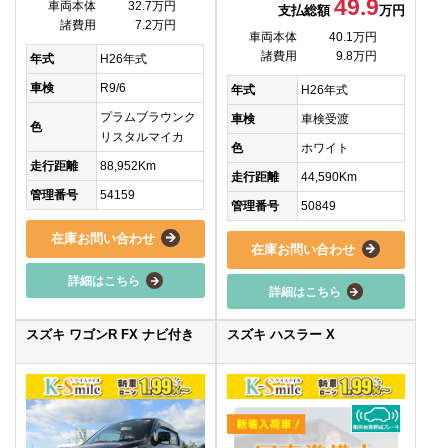
49.9
車両本体
32.7万円
支払総額
万円
諸費用
7.2万円
車両本体
40.1万円
諸費用
9.8万円
年式
H26年式
車検
R9/6
年式
H26年式
プラムブラウンク
車検
車検受渡
色
リスタルマイカ
色
ホワイト
走行距離
88,952Km
走行距離
44,590Km
管理番号
54159
管理番号
50849
在庫お問い合わせ
在庫お問い合わせ
詳細はこちら
詳細はこちら
スズキ ワゴンR FX ナビ付き
スズキ ハスラー X