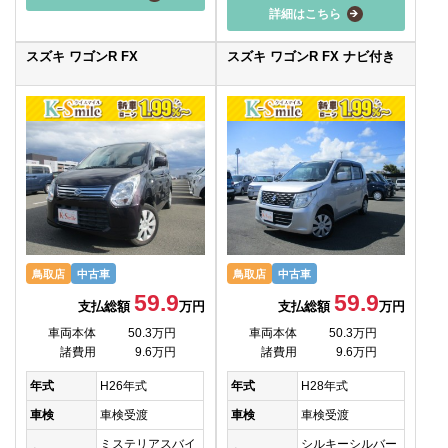
詳細はこちら
スズキ ワゴンR FX
スズキ ワゴンR FX ナビ付き
鳥取店
中古車
鳥取店
中古車
59.9
59.9
支払総額
万円
支払総額
万円
車両本体
50.3万円
車両本体
50.3万円
諸費用
9.6万円
諸費用
9.6万円
年式
H26年式
年式
H28年式
車検
車検受渡
車検
車検受渡
ミステリアスバイ
シルキーシルバー