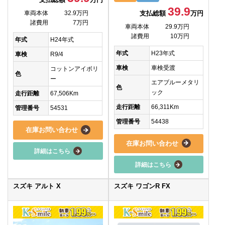
39.9
支払総額
万円
車両本体
32.9万円
諸費用
7万円
車両本体
29.9万円
諸費用
10万円
年式
H24年式
年式
H23年式
車検
R9/4
車検
車検受渡
コットンアイボリ
色
ー
エアブルーメタリ
色
ック
走行距離
67,506Km
走行距離
66,311Km
管理番号
54531
管理番号
54438
在庫お問い合わせ
在庫お問い合わせ
詳細はこちら
詳細はこちら
スズキ アルト X
スズキ ワゴンR FX