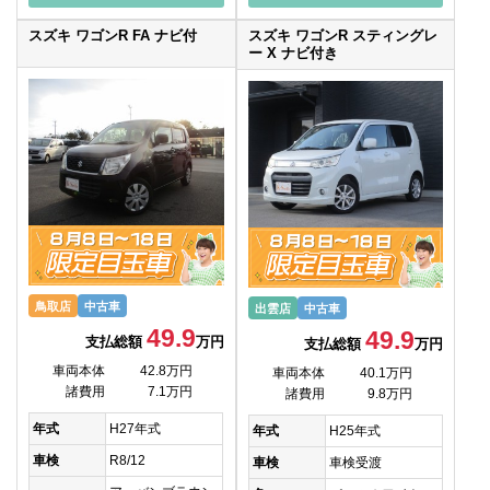
スズキ ワゴンR FA ナビ付
スズキ ワゴンR スティングレ
ー X ナビ付き
鳥取店
中古車
出雲店
中古車
49.9
49.9
支払総額
万円
支払総額
万円
車両本体
42.8万円
車両本体
40.1万円
諸費用
7.1万円
諸費用
9.8万円
年式
H27年式
年式
H25年式
車検
R8/12
車検
車検受渡