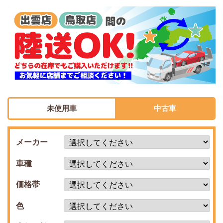
未使用車
中古車
メーカー
車種
価格帯
色