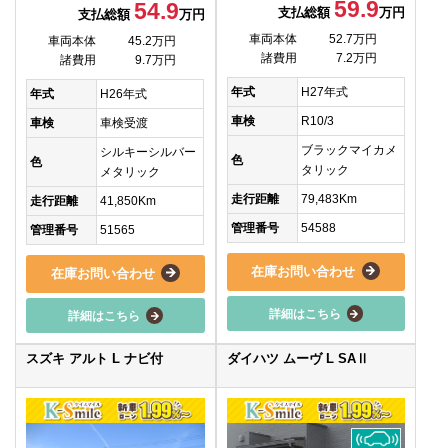
59.9
54.9
支払総額
万円
支払総額
万円
車両本体
52.7万円
車両本体
45.2万円
諸費用
7.2万円
諸費用
9.7万円
年式
H27年式
年式
H26年式
車検
R10/3
車検
車検受渡
ブラックマイカメ
シルキーシルバー
色
色
タリック
メタリック
走行距離
79,483Km
走行距離
41,850Km
管理番号
54588
管理番号
51565
在庫お問い合わせ
在庫お問い合わせ
詳細はこちら
詳細はこちら
スズキ アルト L ナビ付
ダイハツ ムーヴ L SAⅡ