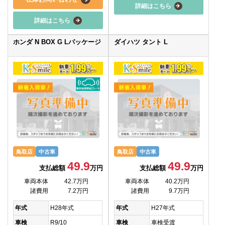
詳細はこちら
詳細はこちら
ホンダ N BOX G Lパッケージ
ダイハツ タント L
鳥取店
中古車
鳥取店
中古車
49.9
49.9
支払総額
万円
支払総額
万円
車両本体
42.7万円
車両本体
40.2万円
諸費用
7.2万円
諸費用
9.7万円
年式
H28年式
年式
H27年式
車検
R9/10
車検
車検受渡