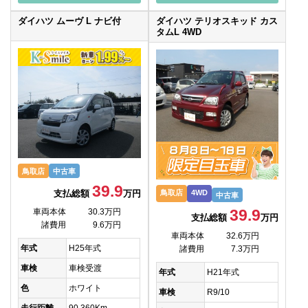
ダイハツ ムーヴ L ナビ付
ダイハツ テリオスキッド カス
タムL 4WD
鳥取店
中古車
39.9
支払総額
万円
鳥取店
4WD
中古車
39.9
車両本体
30.3万円
支払総額
万円
諸費用
9.6万円
車両本体
32.6万円
年式
H25年式
諸費用
7.3万円
車検
車検受渡
年式
H21年式
色
ホワイト
車検
R9/10
走行距離
90,360Km