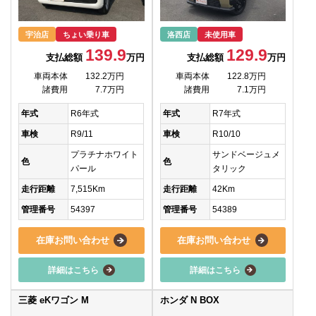
宇治店
ちょい乗り車
洛西店
未使用車
139.9
129.9
支払総額
万円
支払総額
万円
車両本体
132.2万円
車両本体
122.8万円
諸費用
7.7万円
諸費用
7.1万円
年式
R6年式
年式
R7年式
車検
R9/11
車検
R10/10
プラチナホワイト
サンドベージュメ
色
色
パール
タリック
走行距離
7,515Km
走行距離
42Km
管理番号
54397
管理番号
54389
在庫お問い合わせ
在庫お問い合わせ
詳細はこちら
詳細はこちら
三菱 eKワゴン M
ホンダ N BOX