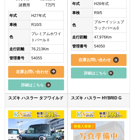
年式
H26年式
諸費用
7万円
車検
R9/5
年式
H27年式
ブルーイッシュブ
車検
R10/3
色
ラックパール3
プレミアムホワイ
色
走行距離
47,976Km
トパールⅡ
管理番号
54050
走行距離
76,213Km
管理番号
54055
在庫お問い合わせ
在庫お問い合わせ
詳細はこちら
詳細はこちら
スズキ ハスラー タフワイルド
スズキ ハスラー HYBRID G