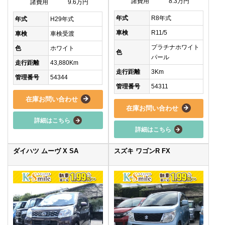
諸費用
8.3万円
諸費用
9.6万円
年式
R8年式
年式
H29年式
車検
R11/5
車検
車検受渡
プラチナホワイト
色
ホワイト
色
パール
走行距離
43,880Km
走行距離
3Km
管理番号
54344
管理番号
54311
在庫お問い合わせ
在庫お問い合わせ
詳細はこちら
詳細はこちら
ダイハツ ムーヴ X SA
スズキ ワゴンR FX