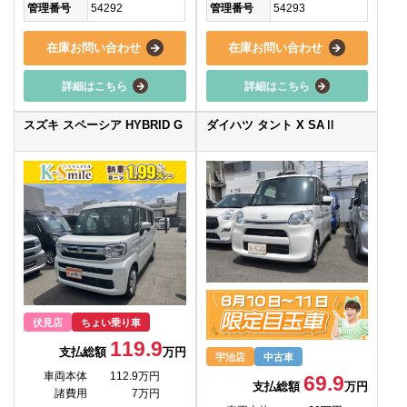
管理番号
54292
管理番号
54293
在庫お問い合わせ
在庫お問い合わせ
詳細はこちら
詳細はこちら
スズキ スペーシア HYBRID G
ダイハツ タント X SAⅡ
伏見店
ちょい乗り車
119.9
支払総額
万円
宇治店
中古車
車両本体
112.9万円
69.9
支払総額
万円
諸費用
7万円