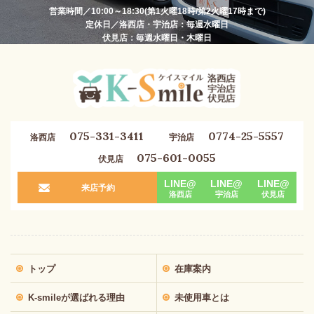
営業時間／10:00～18:30(第1火曜18時/第2火曜17時まで)
定休日／洛西店・宇治店：毎週水曜日
伏見店：毎週水曜日・木曜日
075-331-3411
0774-25-5557
洛西店
宇治店
075-601-0055
伏見店
LINE@
LINE@
LINE@
来店予約
洛西店
宇治店
伏見店
トップ
在庫案内
K-smileが選ばれる理由
未使用車とは