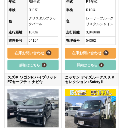
年式
R8年式
年式
R7年式
車検
R11/7
車検
R10/4
クリスタルブラッ
レーザーブルーク
色
色
クパール
リスタルシャイン
走行距離
10Km
走行距離
3,848Km
管理番号
54154
管理番号
54362
在庫お問い合わせ
在庫お問い合わせ
詳細はこちら
詳細はこちら
スズキ ワゴンR ハイブリッド
ニッサン デイズルークス X V
FZセーフティ ナビ付
セレクション+SafetyⅡ