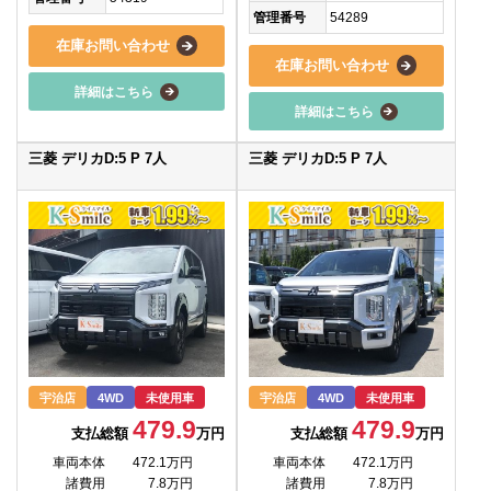
管理番号
54289
在庫お問い合わせ
在庫お問い合わせ
詳細はこちら
詳細はこちら
三菱 デリカD:5 P 7人
三菱 デリカD:5 P 7人
宇治店
4WD
未使用車
宇治店
4WD
未使用車
479.9
479.9
支払総額
万円
支払総額
万円
車両本体
472.1万円
車両本体
472.1万円
諸費用
7.8万円
諸費用
7.8万円