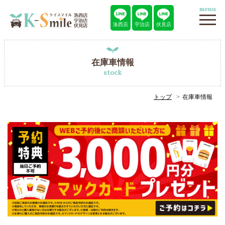
menu
洛西店
宇治店
伏見店
在庫車情報
stock
トップ
在庫車情報