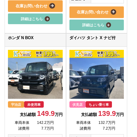
在庫お問い合わせ
在庫お問い合わせ
詳細はこちら
詳細はこちら
ホンダ N BOX
ダイハツ タント X ナビ付
宇治店
未使用車
伏見店
ちょい乗り車
149.9
139.9
支払総額
万円
支払総額
万円
車両本体
142.2万円
車両本体
132.7万円
諸費用
7.7万円
諸費用
7.2万円