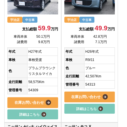
宇治店
中古車
宇治店
中古車
59.9
49.9
支払総額
万円
支払総額
万円
車両本体
50.1万円
車両本体
42.8万円
諸費用
9.8万円
諸費用
7.1万円
年式
H27年式
年式
H26年式
車検
車検受渡
車検
R9/11
プラムブラウンク
色
ブルー
色
リスタルマイカ
走行距離
42,507Km
走行距離
58,575Km
管理番号
54313
管理番号
54309
在庫お問い合わせ
在庫お問い合わせ
詳細はこちら
詳細はこちら
ニッサン セレナ ハイウェイス
ニッサン モコ X