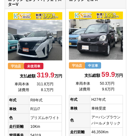
ターV
宇治店
中古車
宇治店
未使用車
59.9
319.9
支払総額
万円
支払総額
万円
車両本体
50.3万円
車両本体
311.8万円
諸費用
9.6万円
諸費用
8.1万円
年式
H27年式
年式
R8年式
車検
車検受渡
車検
R11/7
アーバンブラウン
色
プリズムホワイト
色
パールメタリック
走行距離
10Km
走行距離
46,350Km
管理番号
54319