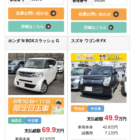
管理番号
54094
在庫お問い合わせ
在庫お問い合わせ
詳細はこちら
詳細はこちら
ホンダ N BOXスラッシュ G
スズキ ワゴンR FX
宇治店
中古車
49.9
支払総額
万円
洛西店
中古車
車両本体
42.8万円
69.9
支払総額
万円
諸費用
7.1万円
車両本体
62.9万円