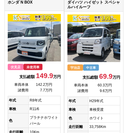
ホンダ N BOX
ダイハツ ハイゼット スペシャ
ルハイルーフ
伏見店
未使用車
宇治店
中古車
149.9
69.9
支払総額
万円
支払総額
万円
車両本体
142.2万円
車両本体
60.3万円
諸費用
7.7万円
諸費用
9.6万円
年式
R8年式
年式
H29年式
車検
R11/6
車検
車検受渡
プラチナホワイト
色
ホワイト
色
パール
走行距離
33,758Km
走行距離
10Km