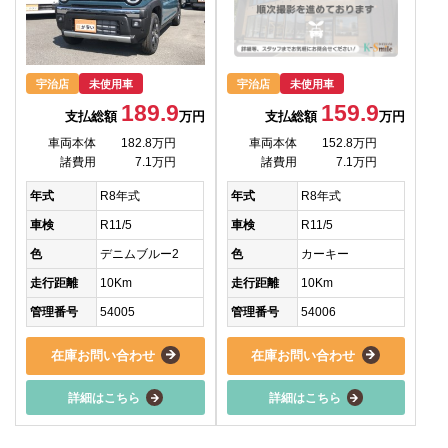
宇治店
未使用車
宇治店
未使用車
189.9
159.9
支払総額
万円
支払総額
万円
車両本体
182.8万円
車両本体
152.8万円
諸費用
7.1万円
諸費用
7.1万円
年式
R8年式
年式
R8年式
車検
R11/5
車検
R11/5
色
デニムブルー2
色
カーキー
走行距離
10Km
走行距離
10Km
管理番号
54005
管理番号
54006
在庫お問い合わせ
在庫お問い合わせ
詳細はこちら
詳細はこちら