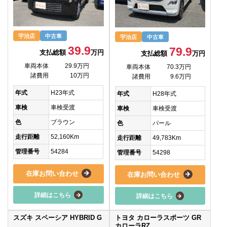
宇治店
中古車
宇治店
中古車
39.9
79.9
支払総額
万円
支払総額
万円
車両本体
29.9万円
車両本体
70.3万円
諸費用
10万円
諸費用
9.6万円
年式
H23年式
年式
H28年式
車検
車検受渡
車検
車検受渡
色
ブラウン
色
パール
走行距離
52,160Km
走行距離
49,783Km
管理番号
54284
管理番号
54298
在庫お問い合わせ
在庫お問い合わせ
詳細はこちら
詳細はこちら
スズキ スペーシア HYBRID G
トヨタ カローラスポーツ GR
カローラRZ