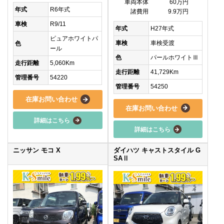
車両本体
60万円
年式
R6年式
諸費用
9.9万円
車検
R9/11
年式
H27年式
ピュアホワイトパ
車検
車検受渡
色
ール
色
パールホワイトⅢ
走行距離
5,060Km
走行距離
41,729Km
管理番号
54220
管理番号
54250
在庫お問い合わせ
在庫お問い合わせ
詳細はこちら
詳細はこちら
ニッサン モコ X
ダイハツ キャストスタイル G
SAⅡ