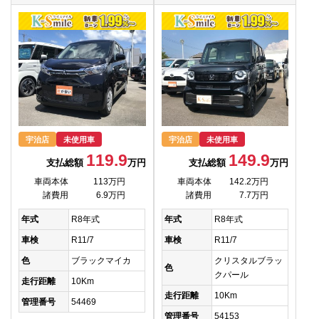
宇治店
未使用車
宇治店
未使用車
119.9
149.9
支払総額
万円
支払総額
万円
車両本体
113万円
車両本体
142.2万円
諸費用
6.9万円
諸費用
7.7万円
年式
R8年式
年式
R8年式
車検
R11/7
車検
R11/7
色
ブラックマイカ
クリスタルブラッ
色
クパール
走行距離
10Km
走行距離
10Km
管理番号
54469
管理番号
54153