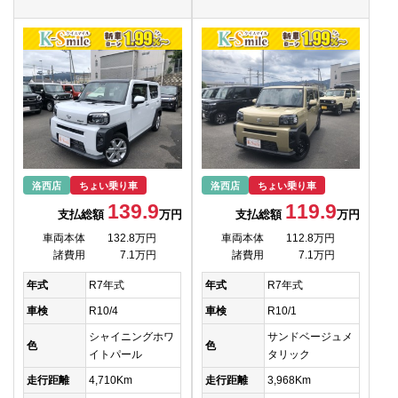
洛西店
ちょい乗り車
洛西店
ちょい乗り車
139.9
119.9
支払総額
万円
支払総額
万円
車両本体
132.8万円
車両本体
112.8万円
諸費用
7.1万円
諸費用
7.1万円
年式
R7年式
年式
R7年式
車検
R10/4
車検
R10/1
シャイニングホワ
サンドベージュメ
色
色
イトパール
タリック
走行距離
4,710Km
走行距離
3,968Km