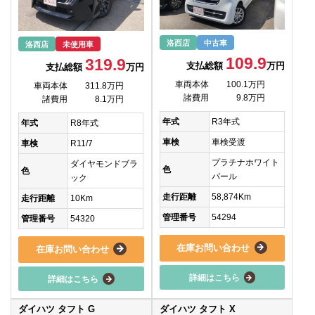
洛西店
中古車
洛西店
未使用車
109.9
319.9
支払総額
万円
支払総額
万円
車両本体
100.1万円
車両本体
311.8万円
諸費用
9.8万円
諸費用
8.1万円
年式
R3年式
年式
R8年式
車検
車検受渡
車検
R11/7
プラチナホワイト
ダイヤモンドブラ
色
色
パール
ック
走行距離
58,874Km
走行距離
10Km
管理番号
54294
管理番号
54320
在庫お問い合わせ
在庫お問い合わせ
詳細はこちら
詳細はこちら
ダイハツ タフト G
ダイハツ タフト X