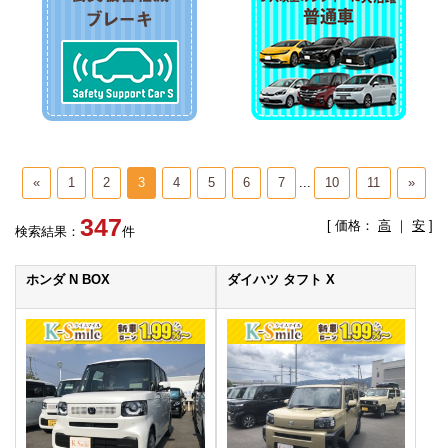
«
1
2
3
4
5
6
7
...
10
11
»
347
[ 価格：
高
｜
安
]
検索結果：
件
ホンダ N BOX
ダイハツ タフト X