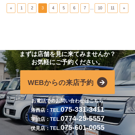
«
1
2
3
4
5
6
7
...
10
11
»
まずは店舗を見に来てみませんか？
お気軽にご予約ください。
WEBからの来店予約
お電話でのお問い合わせはこちら
075-331-3411
洛西店：TEL.
0774-25-5557
宇治店：TEL.
075-601-0055
伏見店：TEL.