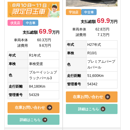
宇治店
中古車
69.9
支払総額
万円
伏見店
中古車
車両本体
62.8万円
69.9
支払総額
万円
諸費用
7.1万円
車両本体
60.3万円
年式
H27年式
諸費用
9.6万円
車検
R10/1
年式
R1年式
プレミアムパープ
車検
車検受渡
色
ルパール
ブルーイッシュブ
色
走行距離
51,600Km
ラックパール3
管理番号
54342
走行距離
84,180Km
管理番号
54329
在庫お問い合わせ
在庫お問い合わせ
詳細はこちら
詳細はこちら