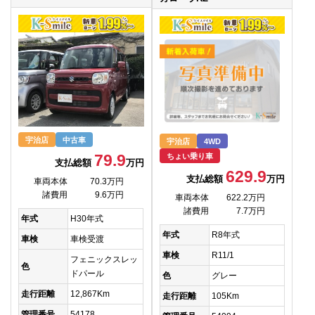
宇治店
中古車
宇治店
4WD
79.9
ちょい乗り車
支払総額
万円
629.9
支払総額
万円
車両本体
70.3万円
諸費用
9.6万円
車両本体
622.2万円
諸費用
7.7万円
年式
H30年式
年式
R8年式
車検
車検受渡
車検
R11/1
フェニックスレッ
色
ドパール
色
グレー
走行距離
12,867Km
走行距離
105Km
管理番号
54178