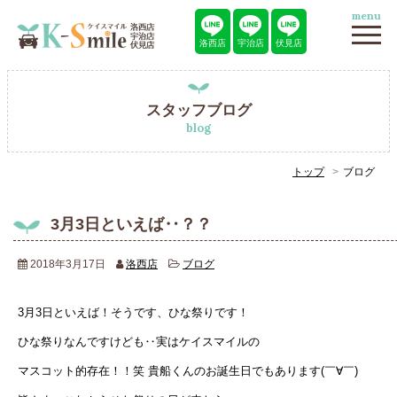
menu
洛西店
宇治店
伏見店
スタッフブログ
blog
トップ
ブログ
3月3日といえば‥？？
2018年3月17日
洛西店
ブログ
3月3日といえば！そうです、ひな祭りです！
ひな祭りなんですけども‥実はケイスマイルの
マスコット的存在！！笑 貴船くんのお誕生日でもあります(￣∀￣)