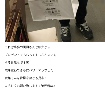
これは事務の岡田さんと細井から
プレゼントをもらってすしざんまいを
する貴船君です笑
歳を重ねてさらにパワーアップした
貴船くんを皆様今後とも是非！
よろしくお願い致します！\(//∇//)\♫♬