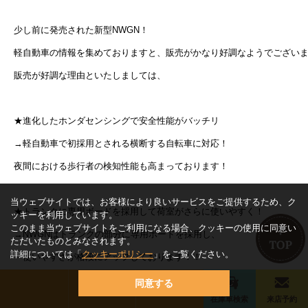
少し前に発売された新型NWGN！
軽自動車の情報を集めておりますと、販売がかなり好調なようでござい
販売が好調な理由といたしましては、
★進化したホンダセンシングで安全性能がバッチリ
→軽自動車で初採用とされる横断する自転車に対応！
夜間における歩行者の検知性能も高まっております！
当ウェブサイトでは、お客様により良いサービスをご提供するため、ク
★トランクに専用ボードを採用して荷室がさらに使いやすく！
ッキーを利用しています。
このまま当ウェブサイトをご利用になる場合、クッキーの使用に同意い
→NWGNはトランクの部分に専用ボードを採用し、
ただいたものとみなされます。
詳細については「
クッキーポリシー
」をご覧ください。
使いやすさが格段にアップしております！！
同意する
在庫車検索
来店予約