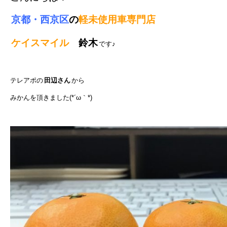
京都・西京区
の
軽未使用車専門店
ケイスマイル
鈴木
です♪
テレアポの
田辺さん
から
みかんを頂きました(*´ω｀*)