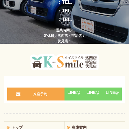
：TEL.
：TEL.
：TEL.
営業時間／
定休日／洛西店・宇治店：
伏見店：
LINE@
LINE@
LINE@
来店予約
トップ
在庫案内