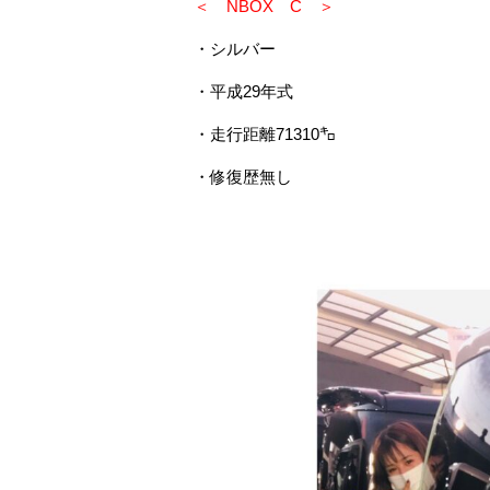
＜ NBOX C ＞
・シルバー
・平成29年式
・走行距離71310㌔
・修復歴無し