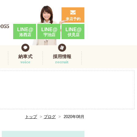
来店予約
0055
LINE@
LINE@
LINE@
洛西店
宇治店
伏見店
納車式
採用情報
voice
recruit
トップ
ブログ
2020年08月