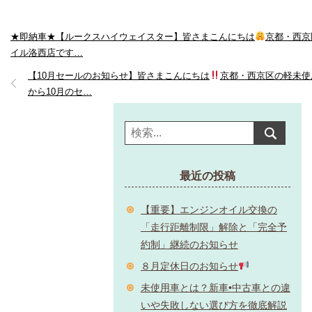
★即納車★【ルークスハイウェイスター】皆さまこんにちは
京都・西京
イル洛西店です…
【10月セールのお知らせ】皆さまこんにちは
京都・西京区の軽未使
から10月のセ…
最近の投稿
【重要】エンジンオイル交換の
「走行距離制限」解除と「完全予
約制」継続のお知らせ
８月定休日のお知らせ
未使用車とは？新車•中古車との違
いや失敗しない選び方を徹底解説