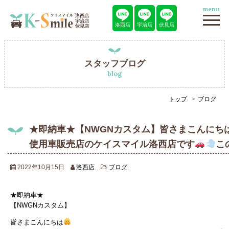
menu
洛西店
宇治店
伏見店
スタッフブログ
blog
トップ
ブログ
★即納車★【NWGNカスタム】皆さまこんにち
使用車販売店のケイスマイル洛西店です
こ
2022年10月15日
洛西店
ブログ
★即納車★
【NWGNカスタム】
皆さまこんにちは