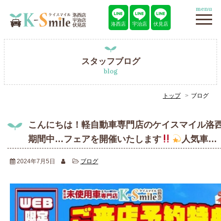
menu
洛西店
宇治店
伏見店
スタッフブログ
blog
トップ
ブログ
こんにちは！軽自動車専門店のケイスマイル洛
期間中…フェアを開催いたします
人気車…
2024年7月5日
ブログ