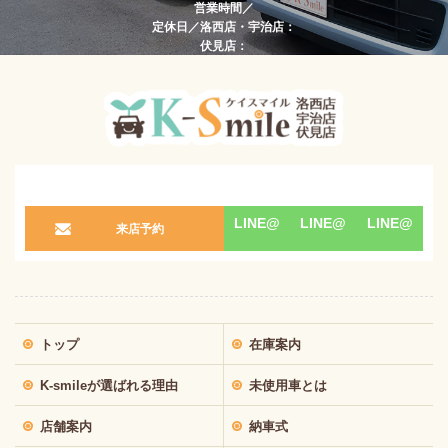
営業時間／
定休日／洛西店・宇治店：
伏見店：
LINE@
LINE@
LINE@
来店予約
トップ
在庫案内
K-smileが選ばれる理由
未使用車とは
店舗案内
納車式