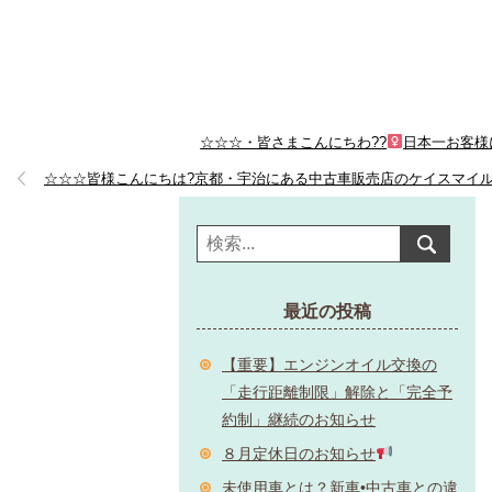
☆☆☆・皆さまこんにちわ??‍
日本一お客様に
☆☆☆皆様こんにちは?京都・宇治にある中古車販売店のケイスマイ
最近の投稿
【重要】エンジンオイル交換の
「走行距離制限」解除と「完全予
約制」継続のお知らせ
８月定休日のお知らせ
未使用車とは？新車•中古車との違