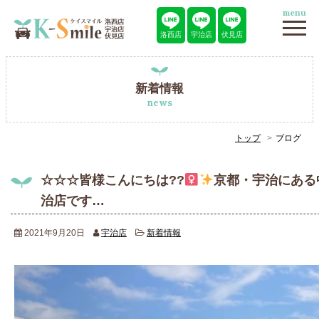
menu
洛西店
宇治店
伏見店
新着情報
news
トップ
ブログ
☆☆☆皆様こんにちは??‍
京都・宇治にある
治店です…
2021年9月20日
宇治店
新着情報