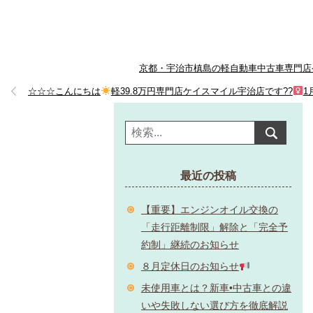
京都・宇治市槙島の軽自動車中古車専門店
☆☆☆こんにちは
軽39.8万円専門店ケイスマイル宇治店です??‍
1
最近の投稿
【重要】エンジンオイル交換の
「走行距離制限」解除と「完全予
約制」継続のお知らせ
８月定休日のお知らせ
未使用車とは？新車•中古車との違
いや失敗しない選び方を徹底解説