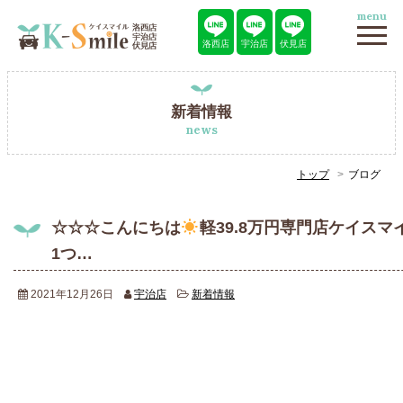
menu
洛西店
宇治店
伏見店
新着情報
news
トップ
ブログ
☆☆☆こんにちは
軽39.8万円専門店ケイス
1つ…
2021年12月26日
宇治店
新着情報